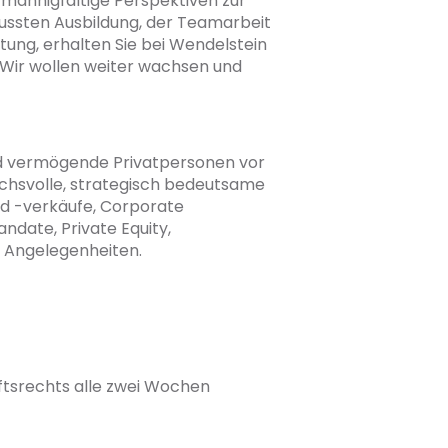
 mannigfaltige Perspektiven zur
ussten Ausbildung, der Teamarbeit
ung, erhalten Sie bei Wendelstein
 Wir wollen weiter wachsen und
nd vermögende Privatpersonen vor
uchsvolle, strategisch bedeutsame
d -verkäufe, Corporate
ndate, Private Equity,
e Angelegenheiten.
ftsrechts alle zwei Wochen