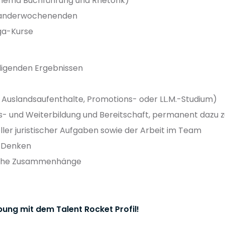
Thema Buchführung und Rhetorik)
Wanderwochenenden
ga-Kurse
digenden Ergebnissen
B. Auslandsaufenthalte, Promotions- oder LL.M.-Studium)
Aus- und Weiterbildung und Bereitschaft, permanent dazu z
ler juristischer Aufgaben sowie der Arbeit im Team
 Denken
tliche Zusammenhänge
bung mit dem Talent Rocket Profil!