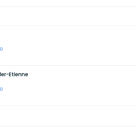
30
ller-Etienne
60