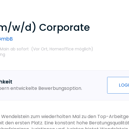
(m/w/d) Corporate
tGmbB
 Main
ab sofort
(Vor Ort,
Homeoffice möglich
)
ung
hkeit
LOG
ebern entwickelte Bewerbungsoption.
endelstein zum wiederholten Mal zu den Top-Arbeitgebe
it den ersten Platz. Eine konstant hohe Beratungsqualitä