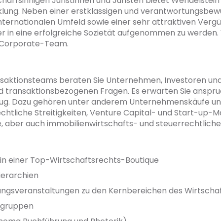
arfsinnigen Juristinnen und Juristen bietet Wendelstein
klung. Neben einer erstklassigen und verantwortungsbew
ernationalen Umfeld sowie einer sehr attraktiven Vergüt
ner in eine erfolgreiche Sozietät aufgenommen zu werden.
r Corporate-Team.
ansaktionsteams beraten Sie Unternehmen, Investoren u
nd transaktionsbezogenen Fragen. Es erwarten Sie anspr
Bezug. Dazu gehören unter anderem Unternehmenskäufe un
tliche Streitigkeiten, Venture Capital- und Start-up-Ma
, aber auch immobilienwirtschafts- und steuerrechtlich
 in einer Top-Wirtschaftsrechts-Boutique
ierarchien
dungsveranstaltungen zu den Kernbereichen des Wirtscha
ingruppen