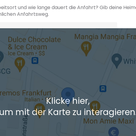
beitsort und wie lange dauert die Anfahrt? Gib deine Hei
hlichen Anfahrtsweg.
+ Ak
 den Verkehrsdaten eines typischen Dienstag morgens um 8:30.
Klicke hier,
um mit der Karte zu interagieren