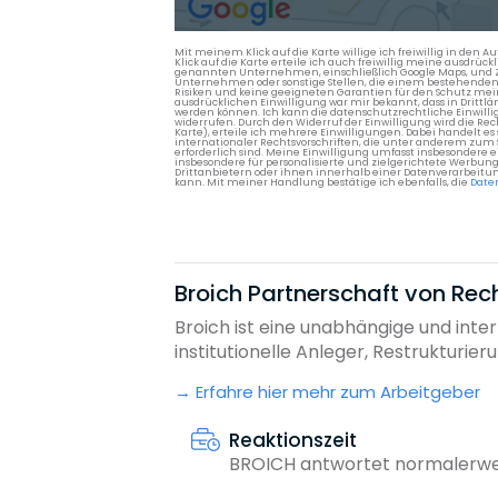
Mit meinem Klick auf die Karte willige ich freiwillig in d
Klick auf die Karte erteile ich auch freiwillig meine ausdrüc
genannten Unternehmen, einschließlich Google Maps, und Zwe
Unternehmen oder sonstige Stellen, die einem bestehenden An
Risiken und keine geeigneten Garantien für den Schutz mein
ausdrücklichen Einwilligung war mir bekannt, dass in Dri
werden können. Ich kann die datenschutzrechtliche Einwilli
widerrufen. Durch den Widerruf der Einwilligung wird die Re
Karte), erteile ich mehrere Einwilligungen. Dabei handelt
internationaler Rechtsvorschriften, die unter anderem zum
erforderlich sind. Meine Einwilligung umfasst insbesondere 
insbesondere für personalisierte und zielgerichtete Werbun
Drittanbietern oder ihnen innerhalb einer Datenverarbeitun
kann. Mit meiner Handlung bestätige ich ebenfalls, die
Date
Broich Partnerschaft von Re
Broich ist eine unabhängige und inte
institutionelle Anleger, Restrukturieru
Erfahre hier mehr zum Arbeitgeber
Reaktionszeit
BROICH antwortet normalerwei