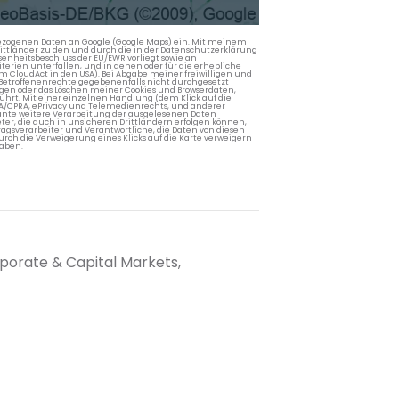
nbezogenen Daten an Google (Google Maps) ein. Mit meinem
 Drittländer zu den und durch die in der Datenschutzerklärung
enheitsbeschluss der EU/EWR vorliegt sowie an
terien unterfallen, und in denen oder für die erhebliche
m CloudAct in den USA). Bei Abgabe meiner freiwilligen und
Betroffenenrechte gegebenenfalls nicht durchgesetzt
ngen oder das Löschen meiner Cookies und Browserdaten,
rührt. Mit einer einzelnen Handlung (dem Klick auf die
PA/CPRA, ePrivacy und Telemedienrechts, und anderer
lante weitere Verarbeitung der ausgelesenen Daten
ter, die auch in unsicheren Drittländern erfolgen können,
agsverarbeiter und Verantwortliche, die Daten von diesen
rch die Verweigerung eines Klicks auf die Karte verweigern
aben.
rporate & Capital Markets,