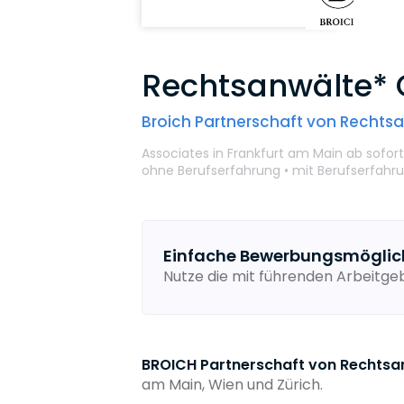
Rechtsanwälte* G
Broich Partnerschaft von Recht
Associates
in Frankfurt am Main
ab sofor
ohne Berufserfahrung •
mit Berufserfahr
Einfache Bewerbungsmöglic
Nutze die mit führenden Arbeitg
BROICH Partnerschaft von Rechts
am Main, Wien und Zürich.