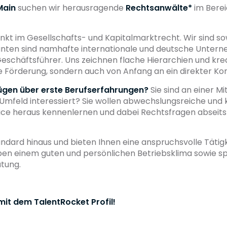
Main
suchen wir herausragende
Rechtsanwälte*
im Bere
unkt im Gesellschafts- und Kapitalmarktrecht. Wir sind s
nten sind namhafte internationale und deutsche Unterneh
eschäftsführer. Uns zeichnen flache Hierarchien und krea
che Förderung, sondern auch von Anfang an ein direkter K
fügen über erste Berufserfahrungen?
Sie sind an einer M
 Umfeld interessiert? Sie wollen abwechslungsreiche un
ce heraus kennenlernen und dabei Rechtsfragen abseits d
andard hinaus und bieten Ihnen eine anspruchsvolle Tätig
ben einem guten und persönlichen Betriebsklima sowie 
ütung.
mit dem TalentRocket Profil!