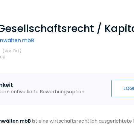
esellschaftsrecht / Kapi
sanwälten mbB
t
(Vor Ort
)
ung
hkeit
LOG
ebern entwickelte Bewerbungsoption.
anwälten mbB
ist eine wirtschaftsrechtlich ausgerichtete 