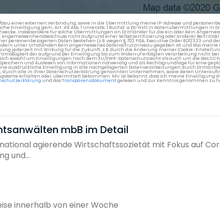
en Aufbau einer externen Verbindung, sowie in die Übermittlung meine IP-Adresse und persone
kliche Einwilligung gem. Art. 49 Abs. 1 Unterabs. 1 Buchst. a DS-GVO in Datenübermittlungen in
cke, insbesondere für solche Übermittlungen an Drittländer für die ein oder kein Angemess
gemessenheitsbeschluss nicht aufgrund einer Selbstzertifizierung oder anderer Beitrittskri
er personenbezogenen Daten bestehen (z.B. wegen § 702 FISA, Executive Order EO12333 und de
ttländern unter Umständen kein angemessenes Datenschutzniveau gegeben ist und das meine 
gung jederzeit mit Wirkung für die Zukunft, z.B. durch die Änderung meiner Cookie-Einstellu
chtmäßigkeit der aufgrund der Einwilligung bis zum Widerruf erfolgten Verarbeitung nicht be
 es sich sowohl um Einwilligungen nach dem EU/EWR-Datenschutzrecht als auch um die des CC
 Speichern und Auslesen von Informationen notwendig und als Rechtsgrundlage für eine gep
eine ausdrückliche Einwilligung in alle nachgelagerten Datenverarbeitungen durch Drittanbie
g, durch alle in ihrer Datenschutzerklärung genannten Unternehmen, sowie deren Unterauftr
gskette erhalten oder übermittelt bekommen. Mir ist bekannt, dass ich meine Einwilligung du
nschutzerklärung
und das
Transparenzdokument
gelesen und zur Kenntnis genommen zu h
chtsanwälten mbB im Detail
rnational agierende Wirtschaftssozietät mit Fokus auf Co
ng und...
se innerhalb von einer Woche