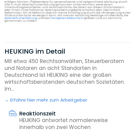
erfolgen können, insbesondere für personalisierte und zielgerichtete Werbung, durch
alle in ihrer Datenschutzerklärung genannten Unternehmen, sowie deren
Unterauftragsverarbeiter und Verantwortliche, die Daten von diesen Drittanbietern
oder ihnen innerhalb einer Datenverarbeitungskette erhalten oder übermittelt
bekommen. Mir ist bekannt, dass ich meine Einwilligung durch die Verweigerung eines
Klicks auf die Karte verweigern kann. Mit meiner Handlung bestätige ich ebenfalls, die
Datenschutzerklärung
und das
Transparenzdokument
gelesen und zur Kenntnis
genommen zu haben.
HEUKING im Detail
Mit etwa 450 Rechtsanwälten, Steuerberatern
und Notaren an acht Standorten in
Deutschland ist HEUKING eine der großen
wirtschaftsberatenden deutschen Sozietäten.
Im...
Erfahre hier mehr zum Arbeitgeber
Reaktionszeit
HEUKING antwortet normalerweise
innerhalb von zwei Wochen