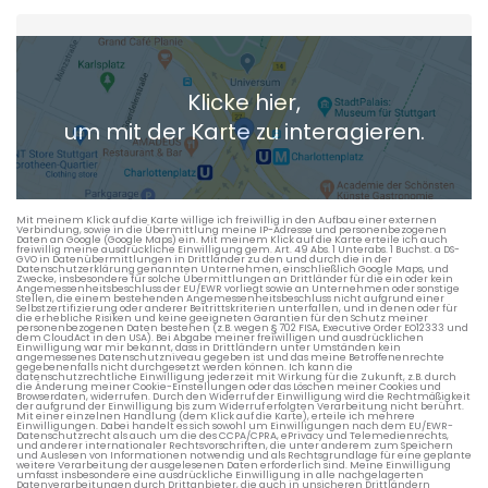
Heimatadresse oder Wunschort
Klicke hier,
+ Aktuellen Standort hinzufügen
um mit der Karte zu interagieren.
Die berechneten Anreisezeiten basieren auf den
Verkehrsdaten eines typischen Dienstag morgens um 8:30.
Mit meinem Klick auf die Karte willige ich freiwillig in den Aufbau einer externen
Verbindung, sowie in die Übermittlung meine IP-Adresse und personenbezogenen
Daten an Google (Google Maps) ein. Mit meinem Klick auf die Karte erteile ich auch
freiwillig meine ausdrückliche Einwilligung gem. Art. 49 Abs. 1 Unterabs. 1 Buchst. a DS-
GVO in Datenübermittlungen in Drittländer zu den und durch die in der
Datenschutzerklärung genannten Unternehmen, einschließlich Google Maps, und
Zwecke, insbesondere für solche Übermittlungen an Drittländer für die ein oder kein
Angemessenheitsbeschluss der EU/EWR vorliegt sowie an Unternehmen oder sonstige
Stellen, die einem bestehenden Angemessenheitsbeschluss nicht aufgrund einer
Selbstzertifizierung oder anderer Beitrittskriterien unterfallen, und in denen oder für
die erhebliche Risiken und keine geeigneten Garantien für den Schutz meiner
personenbezogenen Daten bestehen (z.B. wegen § 702 FISA, Executive Order EO12333 und
dem CloudAct in den USA). Bei Abgabe meiner freiwilligen und ausdrücklichen
Einwilligung war mir bekannt, dass in Drittländern unter Umständen kein
angemessenes Datenschutzniveau gegeben ist und das meine Betroffenenrechte
gegebenenfalls nicht durchgesetzt werden können. Ich kann die
datenschutzrechtliche Einwilligung jederzeit mit Wirkung für die Zukunft, z.B. durch
die Änderung meiner Cookie-Einstellungen oder das Löschen meiner Cookies und
Browserdaten, widerrufen. Durch den Widerruf der Einwilligung wird die Rechtmäßigkeit
der aufgrund der Einwilligung bis zum Widerruf erfolgten Verarbeitung nicht berührt.
Mit einer einzelnen Handlung (dem Klick auf die Karte), erteile ich mehrere
Einwilligungen. Dabei handelt es sich sowohl um Einwilligungen nach dem EU/EWR-
Datenschutzrecht als auch um die des CCPA/CPRA, ePrivacy und Telemedienrechts,
und anderer internationaler Rechtsvorschriften, die unter anderem zum Speichern
und Auslesen von Informationen notwendig und als Rechtsgrundlage für eine geplante
weitere Verarbeitung der ausgelesenen Daten erforderlich sind. Meine Einwilligung
umfasst insbesondere eine ausdrückliche Einwilligung in alle nachgelagerten
Datenverarbeitungen durch Drittanbieter, die auch in unsicheren Drittländern