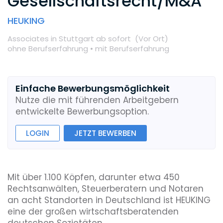
Gesellschaftsrecht/M&A
HEUKING
Associates
in Stuttgart
ab sofort
(Vor Ort
)
ohne Berufserfahrung •
mit Berufserfahrung
Einfache Bewerbungsmöglichkeit
Nutze die mit führenden Arbeitgebern
entwickelte Bewerbungsoption.
LOGIN
JETZT BEWERBEN
Mit über 1.100 Köpfen, darunter etwa 450
Rechtsanwälten, Steuerberatern und Notaren
an acht Standorten in Deutschland ist HEUKING
eine der großen wirtschaftsberatenden
deutschen Sozietäten.