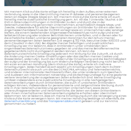
Verkehrsdaten eines typischen Dienstag morgens um 8:30.
Mit meinem Klick auf die Karte willige ich freiwillig in den Aufbau einer externen
Verbindung, sowie in die Übermittlung meine IP-Adresse und personenbezogenen
Daten an Google (Google Maps) ein. Mit meinem Klick auf die Karte erteile ich auch
freiwillig meine ausdrückliche Einwilligung gem. Art. 49 Abs. 1 Unterabs. 1 Buchst. a DS-
GVO in Datenübermittlungen in Drittländer zu den und durch die in der
Datenschutzerklärung genannten Unternehmen, einschließlich Google Maps, und
Zwecke, insbesondere für solche Übermittlungen an Drittländer für die ein oder kein
Angemessenheitsbeschluss der EU/EWR vorliegt sowie an Unternehmen oder sonstige
Stellen, die einem bestehenden Angemessenheitsbeschluss nicht aufgrund einer
Selbstzertifizierung oder anderer Beitrittskriterien unterfallen, und in denen oder für
die erhebliche Risiken und keine geeigneten Garantien für den Schutz meiner
personenbezogenen Daten bestehen (z.B. wegen § 702 FISA, Executive Order EO12333 und
dem CloudAct in den USA). Bei Abgabe meiner freiwilligen und ausdrücklichen
Einwilligung war mir bekannt, dass in Drittländern unter Umständen kein
angemessenes Datenschutzniveau gegeben ist und das meine Betroffenenrechte
gegebenenfalls nicht durchgesetzt werden können. Ich kann die
datenschutzrechtliche Einwilligung jederzeit mit Wirkung für die Zukunft, z.B. durch
die Änderung meiner Cookie-Einstellungen oder das Löschen meiner Cookies und
Browserdaten, widerrufen. Durch den Widerruf der Einwilligung wird die Rechtmäßigkeit
der aufgrund der Einwilligung bis zum Widerruf erfolgten Verarbeitung nicht berührt.
Mit einer einzelnen Handlung (dem Klick auf die Karte), erteile ich mehrere
Einwilligungen. Dabei handelt es sich sowohl um Einwilligungen nach dem EU/EWR-
Datenschutzrecht als auch um die des CCPA/CPRA, ePrivacy und Telemedienrechts,
und anderer internationaler Rechtsvorschriften, die unter anderem zum Speichern
und Auslesen von Informationen notwendig und als Rechtsgrundlage für eine geplante
weitere Verarbeitung der ausgelesenen Daten erforderlich sind. Meine Einwilligung
umfasst insbesondere eine ausdrückliche Einwilligung in alle nachgelagerten
Datenverarbeitungen durch Drittanbieter, die auch in unsicheren Drittländern
erfolgen können, insbesondere für personalisierte und zielgerichtete Werbung, durch
alle in ihrer Datenschutzerklärung genannten Unternehmen, sowie deren
Unterauftragsverarbeiter und Verantwortliche, die Daten von diesen Drittanbietern
oder ihnen innerhalb einer Datenverarbeitungskette erhalten oder übermittelt
bekommen. Mir ist bekannt, dass ich meine Einwilligung durch die Verweigerung eines
Klicks auf die Karte verweigern kann. Mit meiner Handlung bestätige ich ebenfalls, die
Datenschutzerklärung
und das
Transparenzdokument
gelesen und zur Kenntnis
genommen zu haben.