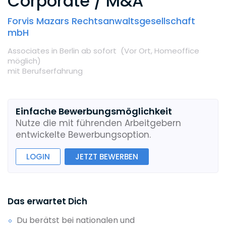
Corporate / M&A
Forvis Mazars Rechtsanwaltsgesellschaft
mbH
Associates
in Berlin
ab sofort
(Vor Ort,
Homeoffice
möglich
)
mit Berufserfahrung
Einfache Bewerbungsmöglichkeit
Nutze die mit führenden Arbeitgebern
entwickelte Bewerbungsoption.
LOGIN
JETZT BEWERBEN
Das erwartet Dich
Du berätst bei nationalen und