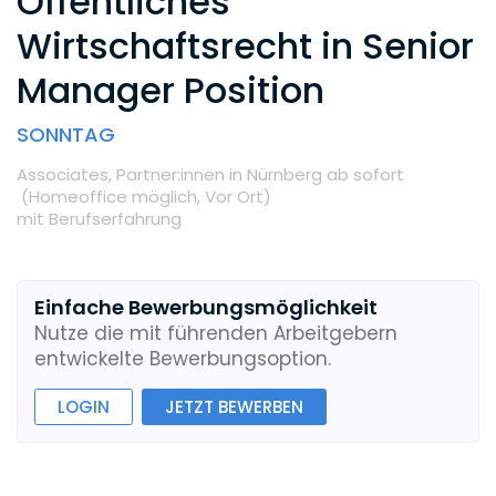
Öffentliches
Wirtschaftsrecht in Senior
Manager Position
SONNTAG
Associates,
Partner:innen
in Nürnberg
ab sofort
(Homeoffice möglich,
Vor Ort
)
mit Berufserfahrung
Einfache Bewerbungsmöglichkeit
Nutze die mit führenden Arbeitgebern
entwickelte Bewerbungsoption.
LOGIN
JETZT BEWERBEN