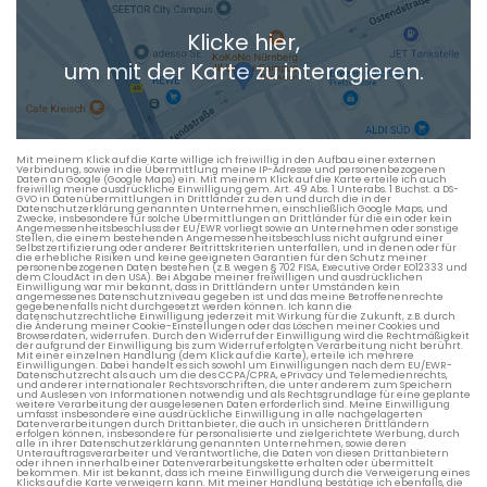
Klicke hier,
+ Aktuellen Standort hinzufügen
um mit der Karte zu interagieren.
Die berechneten Anreisezeiten basieren auf den
Verkehrsdaten eines typischen Dienstag morgens um 8:30.
Mit meinem Klick auf die Karte willige ich freiwillig in den Aufbau einer externen
Verbindung, sowie in die Übermittlung meine IP-Adresse und personenbezogenen
Daten an Google (Google Maps) ein. Mit meinem Klick auf die Karte erteile ich auch
freiwillig meine ausdrückliche Einwilligung gem. Art. 49 Abs. 1 Unterabs. 1 Buchst. a DS-
GVO in Datenübermittlungen in Drittländer zu den und durch die in der
Datenschutzerklärung genannten Unternehmen, einschließlich Google Maps, und
Zwecke, insbesondere für solche Übermittlungen an Drittländer für die ein oder kein
Angemessenheitsbeschluss der EU/EWR vorliegt sowie an Unternehmen oder sonstige
Stellen, die einem bestehenden Angemessenheitsbeschluss nicht aufgrund einer
Selbstzertifizierung oder anderer Beitrittskriterien unterfallen, und in denen oder für
die erhebliche Risiken und keine geeigneten Garantien für den Schutz meiner
personenbezogenen Daten bestehen (z.B. wegen § 702 FISA, Executive Order EO12333 und
dem CloudAct in den USA). Bei Abgabe meiner freiwilligen und ausdrücklichen
Einwilligung war mir bekannt, dass in Drittländern unter Umständen kein
angemessenes Datenschutzniveau gegeben ist und das meine Betroffenenrechte
gegebenenfalls nicht durchgesetzt werden können. Ich kann die
datenschutzrechtliche Einwilligung jederzeit mit Wirkung für die Zukunft, z.B. durch
die Änderung meiner Cookie-Einstellungen oder das Löschen meiner Cookies und
Browserdaten, widerrufen. Durch den Widerruf der Einwilligung wird die Rechtmäßigkeit
der aufgrund der Einwilligung bis zum Widerruf erfolgten Verarbeitung nicht berührt.
Mit einer einzelnen Handlung (dem Klick auf die Karte), erteile ich mehrere
Einwilligungen. Dabei handelt es sich sowohl um Einwilligungen nach dem EU/EWR-
Datenschutzrecht als auch um die des CCPA/CPRA, ePrivacy und Telemedienrechts,
und anderer internationaler Rechtsvorschriften, die unter anderem zum Speichern
und Auslesen von Informationen notwendig und als Rechtsgrundlage für eine geplante
weitere Verarbeitung der ausgelesenen Daten erforderlich sind. Meine Einwilligung
umfasst insbesondere eine ausdrückliche Einwilligung in alle nachgelagerten
Datenverarbeitungen durch Drittanbieter, die auch in unsicheren Drittländern
erfolgen können, insbesondere für personalisierte und zielgerichtete Werbung, durch
alle in ihrer Datenschutzerklärung genannten Unternehmen, sowie deren
Unterauftragsverarbeiter und Verantwortliche, die Daten von diesen Drittanbietern
oder ihnen innerhalb einer Datenverarbeitungskette erhalten oder übermittelt
bekommen. Mir ist bekannt, dass ich meine Einwilligung durch die Verweigerung eines
Klicks auf die Karte verweigern kann. Mit meiner Handlung bestätige ich ebenfalls, die