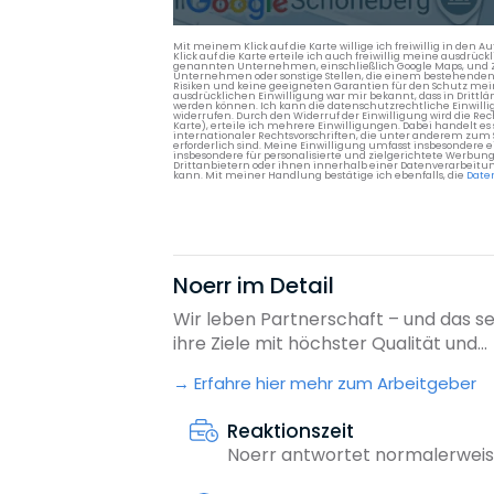
Mit meinem Klick auf die Karte willige ich freiwillig in d
Klick auf die Karte erteile ich auch freiwillig meine ausdrüc
genannten Unternehmen, einschließlich Google Maps, und Zwe
Unternehmen oder sonstige Stellen, die einem bestehenden An
Risiken und keine geeigneten Garantien für den Schutz mein
ausdrücklichen Einwilligung war mir bekannt, dass in Dri
werden können. Ich kann die datenschutzrechtliche Einwilli
widerrufen. Durch den Widerruf der Einwilligung wird die Re
Karte), erteile ich mehrere Einwilligungen. Dabei handelt
internationaler Rechtsvorschriften, die unter anderem zum
erforderlich sind. Meine Einwilligung umfasst insbesondere 
insbesondere für personalisierte und zielgerichtete Werbun
Drittanbietern oder ihnen innerhalb einer Datenverarbeitun
kann. Mit meiner Handlung bestätige ich ebenfalls, die
Date
Noerr im Detail
Wir leben Partnerschaft – und das se
ihre Ziele mit höchster Qualität und...
Erfahre hier mehr zum Arbeitgeber
Reaktionszeit
Noerr antwortet normalerweis