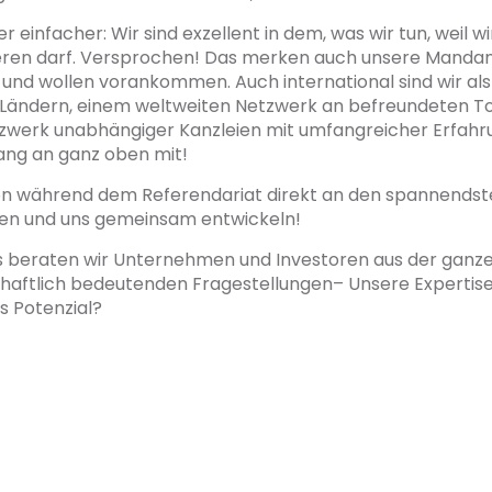
 einfacher: Wir sind exzellent in dem, was wir tun, weil wir
llieren darf. Versprochen! Das merken auch unsere Mand
 und wollen vorankommen. Auch international sind wir als
nf Ländern, einem weltweiten Netzwerk an befreundeten To
zwerk unabhängiger Kanzleien mit umfangreicher Erfahru
fang an ganz oben mit!
schon während dem Referendariat direkt an den spannend
nen und uns gemeinsam entwickeln!
s beraten wir Unternehmen und Investoren aus der gan
chaftlich bedeutenden Fragestellungen– Unsere Expertis
s Potenzial?