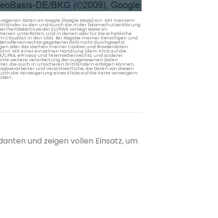
nbezogenen Daten an Google (Google Maps) ein. Mit meinem
 Drittländer zu den und durch die in der Datenschutzerklärung
enheitsbeschluss der EU/EWR vorliegt sowie an
terien unterfallen, und in denen oder für die erhebliche
m CloudAct in den USA). Bei Abgabe meiner freiwilligen und
Betroffenenrechte gegebenenfalls nicht durchgesetzt
ngen oder das Löschen meiner Cookies und Browserdaten,
rührt. Mit einer einzelnen Handlung (dem Klick auf die
PA/CPRA, ePrivacy und Telemedienrechts, und anderer
lante weitere Verarbeitung der ausgelesenen Daten
ter, die auch in unsicheren Drittländern erfolgen können,
agsverarbeiter und Verantwortliche, die Daten von diesen
rch die Verweigerung eines Klicks auf die Karte verweigern
aben.
danten und zeigen vollen Einsatz, um