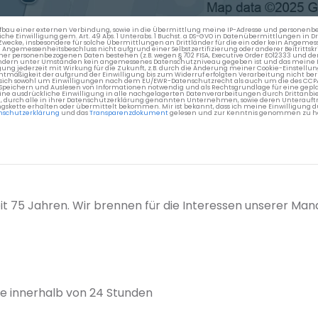
en Aufbau einer externen Verbindung, sowie in die Übermittlung meine IP-Adresse und persone
kliche Einwilligung gem. Art. 49 Abs. 1 Unterabs. 1 Buchst. a DS-GVO in Datenübermittlungen in
cke, insbesondere für solche Übermittlungen an Drittländer für die ein oder kein Angemess
gemessenheitsbeschluss nicht aufgrund einer Selbstzertifizierung oder anderer Beitrittskri
er personenbezogenen Daten bestehen (z.B. wegen § 702 FISA, Executive Order EO12333 und de
ttländern unter Umständen kein angemessenes Datenschutzniveau gegeben ist und das meine 
gung jederzeit mit Wirkung für die Zukunft, z.B. durch die Änderung meiner Cookie-Einstellu
chtmäßigkeit der aufgrund der Einwilligung bis zum Widerruf erfolgten Verarbeitung nicht be
 es sich sowohl um Einwilligungen nach dem EU/EWR-Datenschutzrecht als auch um die des CC
 Speichern und Auslesen von Informationen notwendig und als Rechtsgrundlage für eine gep
eine ausdrückliche Einwilligung in alle nachgelagerten Datenverarbeitungen durch Drittanbie
g, durch alle in ihrer Datenschutzerklärung genannten Unternehmen, sowie deren Unterauftr
gskette erhalten oder übermittelt bekommen. Mir ist bekannt, dass ich meine Einwilligung du
nschutzerklärung
und das
Transparenzdokument
gelesen und zur Kenntnis genommen zu h
it 75 Jahren. Wir brennen für die Interessen unserer Man
e innerhalb von 24 Stunden