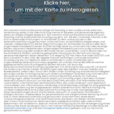
Klicke hier,
+ Aktuellen Standort hinzufügen
um mit der Karte zu interagieren.
Die berechneten Anreisezeiten basieren auf den
Verkehrsdaten eines typischen Dienstag morgens um 8:30.
Mit meinem Klick auf die Karte willige ich freiwillig in den Aufbau einer externen
Verbindung, sowie in die Übermittlung meine IP-Adresse und personenbezogenen
Daten an Google (Google Maps) ein. Mit meinem Klick auf die Karte erteile ich auch
freiwillig meine ausdrückliche Einwilligung gem. Art. 49 Abs. 1 Unterabs. 1 Buchst. a DS-
GVO in Datenübermittlungen in Drittländer zu den und durch die in der
Datenschutzerklärung genannten Unternehmen, einschließlich Google Maps, und
Zwecke, insbesondere für solche Übermittlungen an Drittländer für die ein oder kein
Angemessenheitsbeschluss der EU/EWR vorliegt sowie an Unternehmen oder sonstige
Stellen, die einem bestehenden Angemessenheitsbeschluss nicht aufgrund einer
Selbstzertifizierung oder anderer Beitrittskriterien unterfallen, und in denen oder für
die erhebliche Risiken und keine geeigneten Garantien für den Schutz meiner
personenbezogenen Daten bestehen (z.B. wegen § 702 FISA, Executive Order EO12333 und
dem CloudAct in den USA). Bei Abgabe meiner freiwilligen und ausdrücklichen
Einwilligung war mir bekannt, dass in Drittländern unter Umständen kein
angemessenes Datenschutzniveau gegeben ist und das meine Betroffenenrechte
gegebenenfalls nicht durchgesetzt werden können. Ich kann die
datenschutzrechtliche Einwilligung jederzeit mit Wirkung für die Zukunft, z.B. durch
die Änderung meiner Cookie-Einstellungen oder das Löschen meiner Cookies und
Browserdaten, widerrufen. Durch den Widerruf der Einwilligung wird die Rechtmäßigkeit
der aufgrund der Einwilligung bis zum Widerruf erfolgten Verarbeitung nicht berührt.
Mit einer einzelnen Handlung (dem Klick auf die Karte), erteile ich mehrere
Einwilligungen. Dabei handelt es sich sowohl um Einwilligungen nach dem EU/EWR-
Datenschutzrecht als auch um die des CCPA/CPRA, ePrivacy und Telemedienrechts,
und anderer internationaler Rechtsvorschriften, die unter anderem zum Speichern
und Auslesen von Informationen notwendig und als Rechtsgrundlage für eine geplante
weitere Verarbeitung der ausgelesenen Daten erforderlich sind. Meine Einwilligung
umfasst insbesondere eine ausdrückliche Einwilligung in alle nachgelagerten
Datenverarbeitungen durch Drittanbieter, die auch in unsicheren Drittländern
erfolgen können, insbesondere für personalisierte und zielgerichtete Werbung, durch
alle in ihrer Datenschutzerklärung genannten Unternehmen, sowie deren
Unterauftragsverarbeiter und Verantwortliche, die Daten von diesen Drittanbietern
oder ihnen innerhalb einer Datenverarbeitungskette erhalten oder übermittelt
bekommen. Mir ist bekannt, dass ich meine Einwilligung durch die Verweigerung eines
Klicks auf die Karte verweigern kann. Mit meiner Handlung bestätige ich ebenfalls, die
Datenschutzerklärung
und das
Transparenzdokument
gelesen und zur Kenntnis
genommen zu haben.