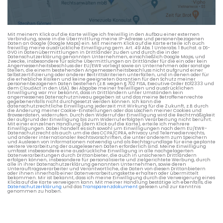
Die berechneten Anreisezeiten basieren auf den
Verkehrsdaten eines typischen Dienstag morgens um 8:30.
Mit meinem Klick auf die Karte willige ich freiwillig in den Aufbau einer externen
Verbindung, sowie in die Übermittlung meine IP-Adresse und personenbezogenen
Daten an Google (Google Maps) ein. Mit meinem Klick auf die Karte erteile ich auch
freiwillig meine ausdrückliche Einwilligung gem. Art. 49 Abs. 1 Unterabs. 1 Buchst. a DS-
GVO in Datenübermittlungen in Drittländer zu den und durch die in der
Datenschutzerklärung genannten Unternehmen, einschließlich Google Maps, und
Zwecke, insbesondere für solche Übermittlungen an Drittländer für die ein oder kein
Angemessenheitsbeschluss der EU/EWR vorliegt sowie an Unternehmen oder sonstige
Stellen, die einem bestehenden Angemessenheitsbeschluss nicht aufgrund einer
Selbstzertifizierung oder anderer Beitrittskriterien unterfallen, und in denen oder für
die erhebliche Risiken und keine geeigneten Garantien für den Schutz meiner
personenbezogenen Daten bestehen (z.B. wegen § 702 FISA, Executive Order EO12333 und
dem CloudAct in den USA). Bei Abgabe meiner freiwilligen und ausdrücklichen
Einwilligung war mir bekannt, dass in Drittländern unter Umständen kein
angemessenes Datenschutzniveau gegeben ist und das meine Betroffenenrechte
gegebenenfalls nicht durchgesetzt werden können. Ich kann die
datenschutzrechtliche Einwilligung jederzeit mit Wirkung für die Zukunft, z.B. durch
die Änderung meiner Cookie-Einstellungen oder das Löschen meiner Cookies und
Browserdaten, widerrufen. Durch den Widerruf der Einwilligung wird die Rechtmäßigkeit
der aufgrund der Einwilligung bis zum Widerruf erfolgten Verarbeitung nicht berührt.
Mit einer einzelnen Handlung (dem Klick auf die Karte), erteile ich mehrere
Einwilligungen. Dabei handelt es sich sowohl um Einwilligungen nach dem EU/EWR-
Datenschutzrecht als auch um die des CCPA/CPRA, ePrivacy und Telemedienrechts,
und anderer internationaler Rechtsvorschriften, die unter anderem zum Speichern
und Auslesen von Informationen notwendig und als Rechtsgrundlage für eine geplante
weitere Verarbeitung der ausgelesenen Daten erforderlich sind. Meine Einwilligung
umfasst insbesondere eine ausdrückliche Einwilligung in alle nachgelagerten
Datenverarbeitungen durch Drittanbieter, die auch in unsicheren Drittländern
erfolgen können, insbesondere für personalisierte und zielgerichtete Werbung, durch
alle in ihrer Datenschutzerklärung genannten Unternehmen, sowie deren
Unterauftragsverarbeiter und Verantwortliche, die Daten von diesen Drittanbietern
oder ihnen innerhalb einer Datenverarbeitungskette erhalten oder übermittelt
bekommen. Mir ist bekannt, dass ich meine Einwilligung durch die Verweigerung eines
Klicks auf die Karte verweigern kann. Mit meiner Handlung bestätige ich ebenfalls, die
Datenschutzerklärung
und das
Transparenzdokument
gelesen und zur Kenntnis
genommen zu haben.