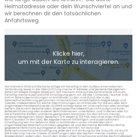
Heimatadresse oder dein Wunschviertel an und
wir berechnen dir den tatsächlichen
Anfahrtsweg.
Heimatadresse oder Wunschort
Klicke hier,
+ Aktuellen Standort hinzufügen
um mit der Karte zu interagieren.
Die berechneten Anreisezeiten basieren auf den
Verkehrsdaten eines typischen Dienstag morgens um 8:30.
Mit meinem Klick auf die Karte willige ich freiwillig in den Aufbau einer externen
Verbindung, sowie in die Übermittlung meine IP-Adresse und personenbezogenen
Daten an Google (Google Maps) ein. Mit meinem Klick auf die Karte erteile ich auch
freiwillig meine ausdrückliche Einwilligung gem. Art. 49 Abs. 1 Unterabs. 1 Buchst. a DS-
GVO in Datenübermittlungen in Drittländer zu den und durch die in der
Datenschutzerklärung genannten Unternehmen, einschließlich Google Maps, und
Zwecke, insbesondere für solche Übermittlungen an Drittländer für die ein oder kein
Angemessenheitsbeschluss der EU/EWR vorliegt sowie an Unternehmen oder sonstige
Stellen, die einem bestehenden Angemessenheitsbeschluss nicht aufgrund einer
Selbstzertifizierung oder anderer Beitrittskriterien unterfallen, und in denen oder für
die erhebliche Risiken und keine geeigneten Garantien für den Schutz meiner
personenbezogenen Daten bestehen (z.B. wegen § 702 FISA, Executive Order EO12333 und
dem CloudAct in den USA). Bei Abgabe meiner freiwilligen und ausdrücklichen
Einwilligung war mir bekannt, dass in Drittländern unter Umständen kein
angemessenes Datenschutzniveau gegeben ist und das meine Betroffenenrechte
gegebenenfalls nicht durchgesetzt werden können. Ich kann die
datenschutzrechtliche Einwilligung jederzeit mit Wirkung für die Zukunft, z.B. durch
die Änderung meiner Cookie-Einstellungen oder das Löschen meiner Cookies und
Browserdaten, widerrufen. Durch den Widerruf der Einwilligung wird die Rechtmäßigkeit