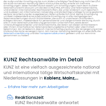
der aufgrund der Einwilligung bis zum Widerruf erfolgten Verarbeitung nicht berührt.
Mit einer einzelnen Handlung (dem Klick auf die Karte), erteile ich mehrere
Einwilligungen. Dabei handelt es sich sowohl um Einwilligungen nach dem EU/EWR-
Datenschutzrecht als auch um die des CCPA/CPRA, ePrivacy und Telemedienrechts,
und anderer internationaler Rechtsvorschriften, die unter anderem zum Speichern
und Auslesen von Informationen notwendig und als Rechtsgrundlage für eine geplante
weitere Verarbeitung der ausgelesenen Daten erforderlich sind. Meine Einwilligung
umfasst insbesondere eine ausdrückliche Einwilligung in alle nachgelagerten
Datenverarbeitungen durch Drittanbieter, die auch in unsicheren Drittländern
erfolgen können, insbesondere für personalisierte und zielgerichtete Werbung, durch
alle in ihrer Datenschutzerklärung genannten Unternehmen, sowie deren
Unterauftragsverarbeiter und Verantwortliche, die Daten von diesen Drittanbietern
oder ihnen innerhalb einer Datenverarbeitungskette erhalten oder übermittelt
bekommen. Mir ist bekannt, dass ich meine Einwilligung durch die Verweigerung eines
Klicks auf die Karte verweigern kann. Mit meiner Handlung bestätige ich ebenfalls, die
Datenschutzerklärung
und das
Transparenzdokument
gelesen und zur Kenntnis
genommen zu haben.
KUNZ Rechtsanwälte im Detail
KUNZ ist eine vielfach ausgezeichnete national
und international tätige Wirtschaftskanzlei mit
Niederlassungen in
Koblenz, Mainz,...
Erfahre hier mehr zum Arbeitgeber
Reaktionszeit
KUNZ Rechtsanwälte antwortet