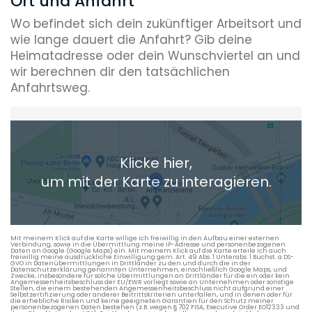
Ort und Anfahrt
Wo befindet sich dein zukünftiger Arbeitsort und
wie lange dauert die Anfahrt? Gib deine
Heimatadresse oder dein Wunschviertel an und
wir berechnen dir den tatsächlichen
Anfahrtsweg.
Heimatadresse oder Wunschort
Klicke hier,
+ Aktuellen Standort hinzufügen
um mit der Karte zu interagieren.
Die berechneten Anreisezeiten basieren auf den
Verkehrsdaten eines typischen Dienstag morgens um 8:30.
Mit meinem Klick auf die Karte willige ich freiwillig in den Aufbau einer externen
Verbindung, sowie in die Übermittlung meine IP-Adresse und personenbezogenen
Daten an Google (Google Maps) ein. Mit meinem Klick auf die Karte erteile ich auch
freiwillig meine ausdrückliche Einwilligung gem. Art. 49 Abs. 1 Unterabs. 1 Buchst. a DS-
GVO in Datenübermittlungen in Drittländer zu den und durch die in der
Datenschutzerklärung genannten Unternehmen, einschließlich Google Maps, und
Zwecke, insbesondere für solche Übermittlungen an Drittländer für die ein oder kein
Angemessenheitsbeschluss der EU/EWR vorliegt sowie an Unternehmen oder sonstige
Stellen, die einem bestehenden Angemessenheitsbeschluss nicht aufgrund einer
Selbstzertifizierung oder anderer Beitrittskriterien unterfallen, und in denen oder für
die erhebliche Risiken und keine geeigneten Garantien für den Schutz meiner
personenbezogenen Daten bestehen (z.B. wegen § 702 FISA, Executive Order EO12333 und