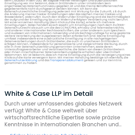
dem CloudAct in den USA). Bei Abgabe meiner freiwilligen und ausdrücklichen
Einwilligung war mir bekannt, dass in Drittländern unter Umständen kein
angemessenes Datenschutzniveau gegeben ist und das meine Betroffenenrechte
gegebenenfalls nicht durchgesetzt werden können. Ich kann die
datenschutzrechtliche Einwilligung jederzeit mit Wirkung für die Zukunft, z.B. durch
die Änderung meiner Cookie-Einstellungen oder das Löschen meiner Cookies und
Browserdaten, widerrufen. Durch den Widerruf der Einwilligung wird die Rechtmäßigkeit
der aufgrund der Einwilligung bis zum Widerruf erfolgten Verarbeitung nicht berührt.
Mit einer einzelnen Handlung (dem Klick auf die Karte), erteile ich mehrere
Einwilligungen. Dabei handelt es sich sowohl um Einwilligungen nach dem EU/EWR-
Datenschutzrecht als auch um die des CCPA/CPRA, ePrivacy und Telemedienrechts,
und anderer internationaler Rechtsvorschriften, die unter anderem zum Speichern
und Auslesen von Informationen notwendig und als Rechtsgrundlage für eine geplante
weitere Verarbeitung der ausgelesenen Daten erforderlich sind. Meine Einwilligung
umfasst insbesondere eine ausdrückliche Einwilligung in alle nachgelagerten
Datenverarbeitungen durch Drittanbieter, die auch in unsicheren Drittländern
erfolgen können, insbesondere für personalisierte und zielgerichtete Werbung, durch
alle in ihrer Datenschutzerklärung genannten Unternehmen, sowie deren
Unterauftragsverarbeiter und Verantwortliche, die Daten von diesen Drittanbietern
oder ihnen innerhalb einer Datenverarbeitungskette erhalten oder übermittelt
bekommen. Mir ist bekannt, dass ich meine Einwilligung durch die Verweigerung eines
Klicks auf die Karte verweigern kann. Mit meiner Handlung bestätige ich ebenfalls, die
Datenschutzerklärung
und das
Transparenzdokument
gelesen und zur Kenntnis
genommen zu haben.
White & Case LLP im Detail
Durch unser umfassendes globales Netzwerk
verfügt White & Case weltweit über
wirtschaftsrechtliche Expertise sowie präzise
Kenntnisse in internationalen Branchen und...