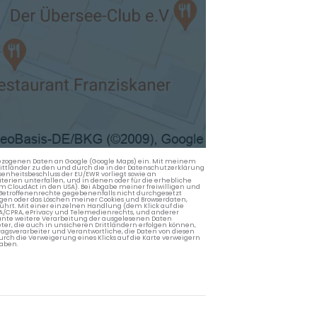
nbezogenen Daten an Google (Google Maps) ein. Mit meinem
 Drittländer zu den und durch die in der Datenschutzerklärung
enheitsbeschluss der EU/EWR vorliegt sowie an
terien unterfallen, und in denen oder für die erhebliche
m CloudAct in den USA). Bei Abgabe meiner freiwilligen und
Betroffenenrechte gegebenenfalls nicht durchgesetzt
ngen oder das Löschen meiner Cookies und Browserdaten,
rührt. Mit einer einzelnen Handlung (dem Klick auf die
PA/CPRA, ePrivacy und Telemedienrechts, und anderer
lante weitere Verarbeitung der ausgelesenen Daten
ter, die auch in unsicheren Drittländern erfolgen können,
agsverarbeiter und Verantwortliche, die Daten von diesen
rch die Verweigerung eines Klicks auf die Karte verweigern
aben.