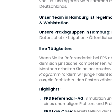
von FPS und agieren Sie zusammen mi
Deutschlands.
Unser Team in Hamburg ist regelmäß
& Wahlstation.
Unsere Praxisgruppen in Hamburg:
Datenschutz • Litigation • Öffentlic
Ihre Tätigkeiten:
Wenn Sie Ihr Referendariat bei FPS abs
dem sich juristische Kompetenzen, w
Mentorin arbeiten Sie an anspruchsv
Programm
fördern wir junge Talente:
aus, die fachlich zu den Besten zählen
Highlights:
FPS Referendar-AG:
Simulation un
eines ehemaligen Richters und Prü
FPS Law Case:
Bereitstellung der 