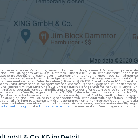
en Aufbau einer externen Verbindung, sowie in die Übermittlung meine IP-Adresse und persone
kliche Einwilligung gem. Art. 49 Abs. 1 Unterabs. 1 Buchst. a DS-GVO in Datenübermittlungen in
cke, insbesondere für solche Übermittlungen an Drittländer für die ein oder kein Angemess
gemessenheitsbeschluss nicht aufgrund einer Selbstzertifizierung oder anderer Beitrittskri
er personenbezogenen Daten bestehen (z.B. wegen § 702 FISA, Executive Order EO12333 und de
ttländern unter Umständen kein angemessenes Datenschutzniveau gegeben ist und das meine 
gung jederzeit mit Wirkung für die Zukunft, z.B. durch die Änderung meiner Cookie-Einstellu
chtmäßigkeit der aufgrund der Einwilligung bis zum Widerruf erfolgten Verarbeitung nicht be
 es sich sowohl um Einwilligungen nach dem EU/EWR-Datenschutzrecht als auch um die des CC
 Speichern und Auslesen von Informationen notwendig und als Rechtsgrundlage für eine gep
eine ausdrückliche Einwilligung in alle nachgelagerten Datenverarbeitungen durch Drittanbie
g, durch alle in ihrer Datenschutzerklärung genannten Unternehmen, sowie deren Unterauftr
gskette erhalten oder übermittelt bekommen. Mir ist bekannt, dass ich meine Einwilligung du
nschutzerklärung
und das
Transparenzdokument
gelesen und zur Kenntnis genommen zu h
ft mbH & Co. KG im Detail