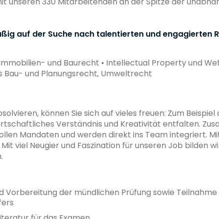
t unseren 330 Mitarbeitenden an der Spitze der unabhä
ig auf der Suche nach talentierten und engagierten R
Immobilien- und Baurecht • Intellectual Property und W
hes Bau- und Planungsrecht, Umweltrecht
olvieren, können Sie sich auf vieles freuen: Zum Beispiel a
irtschaftliches Verständnis und Kreativität entfalten. Z
ollen Mandaten und werden direkt ins Team integriert. M
 Mit viel Neugier und Faszination für unseren Job bilden 
.
d Vorbereitung der mündlichen Prüfung sowie Teilnahme 
fers
Literatur für das Examen