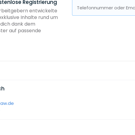
stenlose Registrierung
Telefonnummer oder Emai
Arbeitgebern entwickelte
exklusive Inhalte rund um
b dich dank dem
ster auf passende
ch
law.de
0