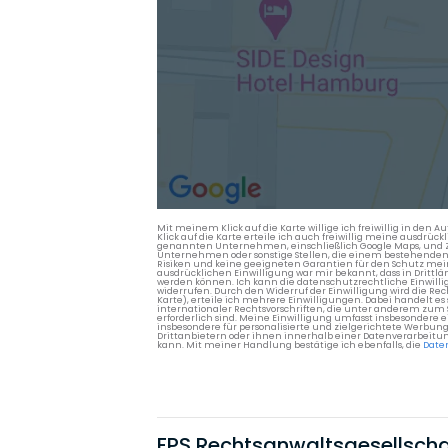
Mit meinem Klick auf die Karte willige ich freiwillig in d
Klick auf die Karte erteile ich auch freiwillig meine ausdrüc
genannten Unternehmen, einschließlich Google Maps, und Zwe
Unternehmen oder sonstige Stellen, die einem bestehenden An
Risiken und keine geeigneten Garantien für den Schutz mein
ausdrücklichen Einwilligung war mir bekannt, dass in Dri
werden können. Ich kann die datenschutzrechtliche Einwilli
widerrufen. Durch den Widerruf der Einwilligung wird die Re
Karte), erteile ich mehrere Einwilligungen. Dabei handelt
internationaler Rechtsvorschriften, die unter anderem zum
erforderlich sind. Meine Einwilligung umfasst insbesondere 
insbesondere für personalisierte und zielgerichtete Werbun
Drittanbietern oder ihnen innerhalb einer Datenverarbeitun
kann. Mit meiner Handlung bestätige ich ebenfalls, die
Date
FPS Rechtsanwaltsgesellscha