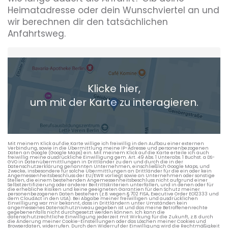
Heimatadresse oder dein Wunschviertel an und
wir berechnen dir den tatsächlichen
Anfahrtsweg.
Heimatadresse oder Wunschort
Klicke hier,
+ Aktuellen Standort hinzufügen
um mit der Karte zu interagieren.
Die berechneten Anreisezeiten basieren auf den
Verkehrsdaten eines typischen Dienstag morgens um 8:30.
Mit meinem Klick auf die Karte willige ich freiwillig in den Aufbau einer externen
Verbindung, sowie in die Übermittlung meine IP-Adresse und personenbezogenen
Daten an Google (Google Maps) ein. Mit meinem Klick auf die Karte erteile ich auch
freiwillig meine ausdrückliche Einwilligung gem. Art. 49 Abs. 1 Unterabs. 1 Buchst. a DS-
GVO in Datenübermittlungen in Drittländer zu den und durch die in der
Datenschutzerklärung genannten Unternehmen, einschließlich Google Maps, und
Zwecke, insbesondere für solche Übermittlungen an Drittländer für die ein oder kein
Angemessenheitsbeschluss der EU/EWR vorliegt sowie an Unternehmen oder sonstige
Stellen, die einem bestehenden Angemessenheitsbeschluss nicht aufgrund einer
Selbstzertifizierung oder anderer Beitrittskriterien unterfallen, und in denen oder für
die erhebliche Risiken und keine geeigneten Garantien für den Schutz meiner
personenbezogenen Daten bestehen (z.B. wegen § 702 FISA, Executive Order EO12333 und
dem CloudAct in den USA). Bei Abgabe meiner freiwilligen und ausdrücklichen
Einwilligung war mir bekannt, dass in Drittländern unter Umständen kein
angemessenes Datenschutzniveau gegeben ist und das meine Betroffenenrechte
gegebenenfalls nicht durchgesetzt werden können. Ich kann die
datenschutzrechtliche Einwilligung jederzeit mit Wirkung für die Zukunft, z.B. durch
die Änderung meiner Cookie-Einstellungen oder das Löschen meiner Cookies und
Browserdaten, widerrufen. Durch den Widerruf der Einwilligung wird die Rechtmäßigkeit