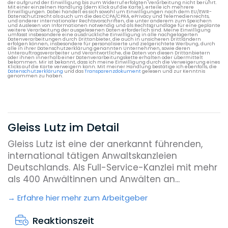
der aufgrund der Einwilligung bis zum Widerruf erfolgten Verarbeitung nicht berührt.
Mit einer einzelnen Handlung (dem Klick auf die Karte), erteile ich mehrere
Einwilligungen. Dabei handelt es sich sowohl um Einwilligungen nach dem EU/EWR-
Datenschutzrecht als auch um die des CCPA/CPRA, ePrivacy und Telemedienrechts,
und anderer internationaler Rechtsvorschriften, die unter anderem zum Speichern
und Auslesen von Informationen notwendig und als Rechtsgrundlage für eine geplante
weitere Verarbeitung der ausgelesenen Daten erforderlich sind. Meine Einwilligung
umfasst insbesondere eine ausdrückliche Einwilligung in alle nachgelagerten
Datenverarbeitungen durch Drittanbieter, die auch in unsicheren Drittländern
erfolgen können, insbesondere für personalisierte und zielgerichtete Werbung, durch
alle in ihrer Datenschutzerklärung genannten Unternehmen, sowie deren
Unterauftragsverarbeiter und Verantwortliche, die Daten von diesen Drittanbietern
oder ihnen innerhalb einer Datenverarbeitungskette erhalten oder übermittelt
bekommen. Mir ist bekannt, dass ich meine Einwilligung durch die Verweigerung eines
Klicks auf die Karte verweigern kann. Mit meiner Handlung bestätige ich ebenfalls, die
Datenschutzerklärung
und das
Transparenzdokument
gelesen und zur Kenntnis
genommen zu haben.
Gleiss Lutz im Detail
Gleiss Lutz ist eine der anerkannt führenden,
international tätigen Anwaltskanzleien
Deutschlands. Als Full-Service-Kanzlei mit mehr
als 400 Anwältinnen und Anwälten an...
Erfahre hier mehr zum Arbeitgeber
Reaktionszeit