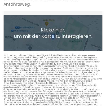
Anfahrtsweg.
Heimatadresse oder Wunschort
Klicke hier,
+ Aktuellen Standort hinzufügen
um mit der Karte zu interagieren.
Die berechneten Anreisezeiten basieren auf den
Verkehrsdaten eines typischen Dienstag morgens um 8:30.
Mit meinem Klick auf die Karte willige ich freiwillig in den Aufbau einer externen
Verbindung, sowie in die Übermittlung meine IP-Adresse und personenbezogenen
Daten an Google (Google Maps) ein. Mit meinem Klick auf die Karte erteile ich auch
freiwillig meine ausdrückliche Einwilligung gem. Art. 49 Abs. 1 Unterabs. 1 Buchst. a DS-
GVO in Datenübermittlungen in Drittländer zu den und durch die in der
Datenschutzerklärung genannten Unternehmen, einschließlich Google Maps, und
Zwecke, insbesondere für solche Übermittlungen an Drittländer für die ein oder kein
Angemessenheitsbeschluss der EU/EWR vorliegt sowie an Unternehmen oder sonstige
Stellen, die einem bestehenden Angemessenheitsbeschluss nicht aufgrund einer
Selbstzertifizierung oder anderer Beitrittskriterien unterfallen, und in denen oder für
die erhebliche Risiken und keine geeigneten Garantien für den Schutz meiner
personenbezogenen Daten bestehen (z.B. wegen § 702 FISA, Executive Order EO12333 und
dem CloudAct in den USA). Bei Abgabe meiner freiwilligen und ausdrücklichen
Einwilligung war mir bekannt, dass in Drittländern unter Umständen kein
angemessenes Datenschutzniveau gegeben ist und das meine Betroffenenrechte
gegebenenfalls nicht durchgesetzt werden können. Ich kann die
datenschutzrechtliche Einwilligung jederzeit mit Wirkung für die Zukunft, z.B. durch
die Änderung meiner Cookie-Einstellungen oder das Löschen meiner Cookies und
Browserdaten, widerrufen. Durch den Widerruf der Einwilligung wird die Rechtmäßigkeit
der aufgrund der Einwilligung bis zum Widerruf erfolgten Verarbeitung nicht berührt.
Mit einer einzelnen Handlung (dem Klick auf die Karte), erteile ich mehrere
Einwilligungen. Dabei handelt es sich sowohl um Einwilligungen nach dem EU/EWR-
Datenschutzrecht als auch um die des CCPA/CPRA, ePrivacy und Telemedienrechts,
und anderer internationaler Rechtsvorschriften, die unter anderem zum Speichern