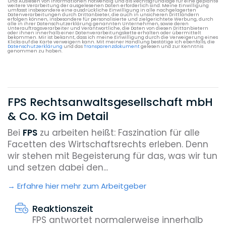
und Auslesen von Informationen notwendig und als Rechtsgrundlage für eine geplante
weitere Verarbeitung der ausgelesenen Daten erforderlich sind. Meine Einwilligung
umfasst insbesondere eine ausdrückliche Einwilligung in alle nachgelagerten
Datenverarbeitungen durch Drittanbieter, die auch in unsicheren Drittländern
erfolgen können, insbesondere für personalisierte und zielgerichtete Werbung, durch
alle in ihrer Datenschutzerklärung genannten Unternehmen, sowie deren
Unterauftragsverarbeiter und Verantwortliche, die Daten von diesen Drittanbietern
oder ihnen innerhalb einer Datenverarbeitungskette erhalten oder übermittelt
bekommen. Mir ist bekannt, dass ich meine Einwilligung durch die Verweigerung eines
Klicks auf die Karte verweigern kann. Mit meiner Handlung bestätige ich ebenfalls, die
Datenschutzerklärung
und das
Transparenzdokument
gelesen und zur Kenntnis
genommen zu haben.
FPS Rechtsanwaltsgesellschaft mbH
& Co. KG im Detail
Bei
FPS
zu arbeiten heißt: Faszination für alle
Facetten des Wirtschaftsrechts erleben. Denn
wir stehen mit Begeisterung für das, was wir tun
und setzen dabei den...
Erfahre hier mehr zum Arbeitgeber
Reaktionszeit
FPS antwortet normalerweise innerhalb