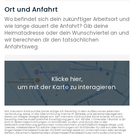
Ort und Anfahrt
Wo befindet sich dein zukünftiger Arbeitsort und
wie lange dauert die Anfahrt? Gib deine
Heimatadresse oder dein Wunschviertel an und
wir berechnen dir den tatsächlichen
Anfahrtsweg.
Heimatadresse oder Wunschort
Klicke hier,
+ Aktuellen Standort hinzufügen
um mit der Karte zu interagieren.
Die berechneten Anreisezeiten basieren auf den
Verkehrsdaten eines typischen Dienstag morgens um 8:30.
Mit meinem Klick auf die Karte willige ich freiwillig in den Aufbau einer externen
Verbindung, sowie in die Übermittlung meine IP-Adresse und personenbezogenen
Daten an Google (Google Maps) ein. Mit meinem Klick auf die Karte erteile ich auch
freiwillig meine ausdrückliche Einwilligung gem. Art. 49 Abs. 1 Unterabs. 1 Buchst. a DS-
GVO in Datenübermittlungen in Drittländer zu den und durch die in der
Datenschutzerklärung genannten Unternehmen, einschließlich Google Maps, und
Zwecke, insbesondere für solche Übermittlungen an Drittländer für die ein oder kein
Angemessenheitsbeschluss der EU/EWR vorliegt sowie an Unternehmen oder sonstige
Stellen, die einem bestehenden Angemessenheitsbeschluss nicht aufgrund einer