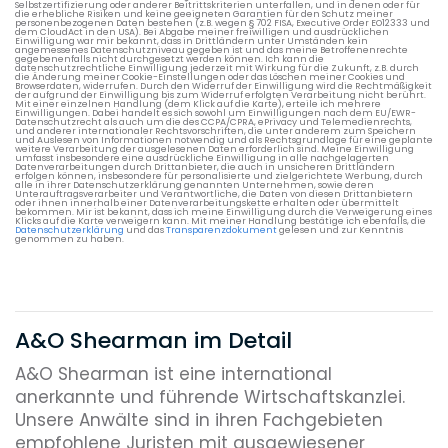
Selbstzertifizierung oder anderer Beitrittskriterien unterfallen, und in denen oder für
die erhebliche Risiken und keine geeigneten Garantien für den Schutz meiner
personenbezogenen Daten bestehen (z.B. wegen § 702 FISA, Executive Order EO12333 und
dem CloudAct in den USA). Bei Abgabe meiner freiwilligen und ausdrücklichen
Einwilligung war mir bekannt, dass in Drittländern unter Umständen kein
angemessenes Datenschutzniveau gegeben ist und das meine Betroffenenrechte
gegebenenfalls nicht durchgesetzt werden können. Ich kann die
datenschutzrechtliche Einwilligung jederzeit mit Wirkung für die Zukunft, z.B. durch
die Änderung meiner Cookie-Einstellungen oder das Löschen meiner Cookies und
Browserdaten, widerrufen. Durch den Widerruf der Einwilligung wird die Rechtmäßigkeit
der aufgrund der Einwilligung bis zum Widerruf erfolgten Verarbeitung nicht berührt.
Mit einer einzelnen Handlung (dem Klick auf die Karte), erteile ich mehrere
Einwilligungen. Dabei handelt es sich sowohl um Einwilligungen nach dem EU/EWR-
Datenschutzrecht als auch um die des CCPA/CPRA, ePrivacy und Telemedienrechts,
und anderer internationaler Rechtsvorschriften, die unter anderem zum Speichern
und Auslesen von Informationen notwendig und als Rechtsgrundlage für eine geplante
weitere Verarbeitung der ausgelesenen Daten erforderlich sind. Meine Einwilligung
umfasst insbesondere eine ausdrückliche Einwilligung in alle nachgelagerten
Datenverarbeitungen durch Drittanbieter, die auch in unsicheren Drittländern
erfolgen können, insbesondere für personalisierte und zielgerichtete Werbung, durch
alle in ihrer Datenschutzerklärung genannten Unternehmen, sowie deren
Unterauftragsverarbeiter und Verantwortliche, die Daten von diesen Drittanbietern
oder ihnen innerhalb einer Datenverarbeitungskette erhalten oder übermittelt
bekommen. Mir ist bekannt, dass ich meine Einwilligung durch die Verweigerung eines
Klicks auf die Karte verweigern kann. Mit meiner Handlung bestätige ich ebenfalls, die
Datenschutzerklärung
und das
Transparenzdokument
gelesen und zur Kenntnis
genommen zu haben.
A&O Shearman im Detail
A&O Shearman ist eine international
anerkannte und führende Wirtschaftskanzlei.
Unsere Anwälte sind in ihren Fachgebieten
empfohlene Juristen mit ausgewiesener