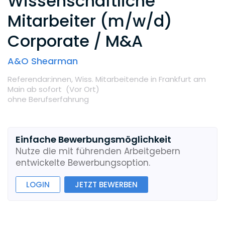
Wissenschaftliche
Mitarbeiter (m/w/d)
Corporate / M&A
A&O Shearman
Referendar:innen,
Wiss. Mitarbeitende
in Frankfurt am
Main
ab sofort
(Vor Ort
)
ohne Berufserfahrung
Einfache Bewerbungsmöglichkeit
Nutze die mit führenden Arbeitgebern
entwickelte Bewerbungsoption.
LOGIN
JETZT BEWERBEN