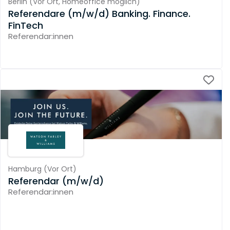
Berlin
(
Vor Ort,
Homeoffice möglich
)
Referendare (m/w/d) Banking. Finance.
FinTech
Referendar:innen
Hamburg
(
Vor Ort
)
Referendar (m/w/d)
Referendar:innen