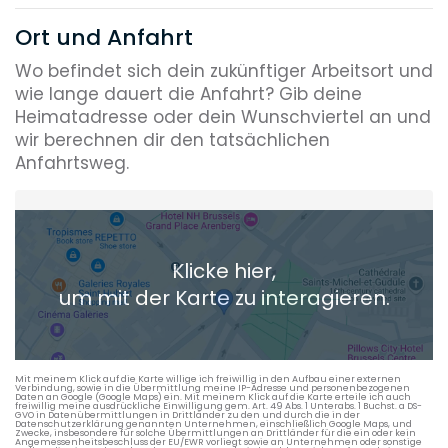
Ort und Anfahrt
Wo befindet sich dein zukünftiger Arbeitsort und
wie lange dauert die Anfahrt? Gib deine
Heimatadresse oder dein Wunschviertel an und
wir berechnen dir den tatsächlichen
Anfahrtsweg.
Heimatadresse oder Wunschort
Klicke hier,
+ Aktuellen Standort hinzufügen
um mit der Karte zu interagieren.
Die berechneten Anreisezeiten basieren auf den
Verkehrsdaten eines typischen Dienstag morgens um 8:30.
Mit meinem Klick auf die Karte willige ich freiwillig in den Aufbau einer externen
Verbindung, sowie in die Übermittlung meine IP-Adresse und personenbezogenen
Daten an Google (Google Maps) ein. Mit meinem Klick auf die Karte erteile ich auch
freiwillig meine ausdrückliche Einwilligung gem. Art. 49 Abs. 1 Unterabs. 1 Buchst. a DS-
GVO in Datenübermittlungen in Drittländer zu den und durch die in der
Datenschutzerklärung genannten Unternehmen, einschließlich Google Maps, und
Zwecke, insbesondere für solche Übermittlungen an Drittländer für die ein oder kein
Angemessenheitsbeschluss der EU/EWR vorliegt sowie an Unternehmen oder sonstige