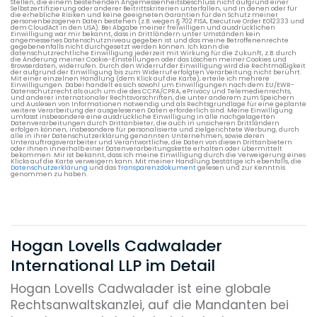
Stellen, die einem bestehenden Angemessenheitsbeschluss nicht aufgrund einer
Selbstzertifizierung oder anderer Beitrittskriterien unterfallen, und in denen oder für
die erhebliche Risiken und keine geeigneten Garantien für den Schutz meiner
personenbezogenen Daten bestehen (z.B. wegen § 702 FISA, Executive Order EO12333 und
dem CloudAct in den USA). Bei Abgabe meiner freiwilligen und ausdrücklichen
Einwilligung war mir bekannt, dass in Drittländern unter Umständen kein
angemessenes Datenschutzniveau gegeben ist und das meine Betroffenenrechte
gegebenenfalls nicht durchgesetzt werden können. Ich kann die
datenschutzrechtliche Einwilligung jederzeit mit Wirkung für die Zukunft, z.B. durch
die Änderung meiner Cookie-Einstellungen oder das Löschen meiner Cookies und
Browserdaten, widerrufen. Durch den Widerruf der Einwilligung wird die Rechtmäßigkeit
der aufgrund der Einwilligung bis zum Widerruf erfolgten Verarbeitung nicht berührt.
Mit einer einzelnen Handlung (dem Klick auf die Karte), erteile ich mehrere
Einwilligungen. Dabei handelt es sich sowohl um Einwilligungen nach dem EU/EWR-
Datenschutzrecht als auch um die des CCPA/CPRA, ePrivacy und Telemedienrechts,
und anderer internationaler Rechtsvorschriften, die unter anderem zum Speichern
und Auslesen von Informationen notwendig und als Rechtsgrundlage für eine geplante
weitere Verarbeitung der ausgelesenen Daten erforderlich sind. Meine Einwilligung
umfasst insbesondere eine ausdrückliche Einwilligung in alle nachgelagerten
Datenverarbeitungen durch Drittanbieter, die auch in unsicheren Drittländern
erfolgen können, insbesondere für personalisierte und zielgerichtete Werbung, durch
alle in ihrer Datenschutzerklärung genannten Unternehmen, sowie deren
Unterauftragsverarbeiter und Verantwortliche, die Daten von diesen Drittanbietern
oder ihnen innerhalb einer Datenverarbeitungskette erhalten oder übermittelt
bekommen. Mir ist bekannt, dass ich meine Einwilligung durch die Verweigerung eines
Klicks auf die Karte verweigern kann. Mit meiner Handlung bestätige ich ebenfalls, die
Datenschutzerklärung
und das
Transparenzdokument
gelesen und zur Kenntnis
genommen zu haben.
Hogan Lovells Cadwalader
International LLP im Detail
Hogan Lovells Cadwalader ist eine globale
Rechtsanwaltskanzlei, auf die Mandanten bei