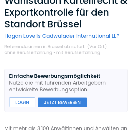
Wahlstation Kartellrecht &
Exportkontrolle für den
Standort Brüssel
Hogan Lovells Cadwalader International LLP
Referendar:innen
in Brüssel
ab sofort
(Vor Ort
)
ohne Berufserfahrung •
mit Berufserfahrung
Einfache Bewerbungsmöglichkeit
Nutze die mit führenden Arbeitgebern
entwickelte Bewerbungsoption.
LOGIN
JETZT BEWERBEN
Mit mehr als 3.100 Anwältinnen und Anwälten an