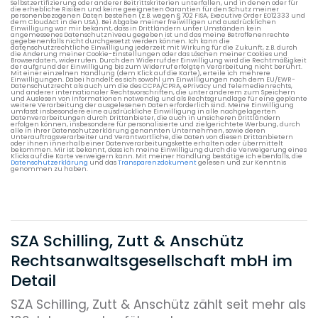
Selbstzertifizierung oder anderer Beitrittskriterien unterfallen, und in denen oder für
die erhebliche Risiken und keine geeigneten Garantien für den Schutz meiner
personenbezogenen Daten bestehen (z.B. wegen § 702 FISA, Executive Order EO12333 und
dem CloudAct in den USA). Bei Abgabe meiner freiwilligen und ausdrücklichen
Einwilligung war mir bekannt, dass in Drittländern unter Umständen kein
angemessenes Datenschutzniveau gegeben ist und das meine Betroffenenrechte
gegebenenfalls nicht durchgesetzt werden können. Ich kann die
datenschutzrechtliche Einwilligung jederzeit mit Wirkung für die Zukunft, z.B. durch
die Änderung meiner Cookie-Einstellungen oder das Löschen meiner Cookies und
Browserdaten, widerrufen. Durch den Widerruf der Einwilligung wird die Rechtmäßigkeit
der aufgrund der Einwilligung bis zum Widerruf erfolgten Verarbeitung nicht berührt.
Mit einer einzelnen Handlung (dem Klick auf die Karte), erteile ich mehrere
Einwilligungen. Dabei handelt es sich sowohl um Einwilligungen nach dem EU/EWR-
Datenschutzrecht als auch um die des CCPA/CPRA, ePrivacy und Telemedienrechts,
und anderer internationaler Rechtsvorschriften, die unter anderem zum Speichern
und Auslesen von Informationen notwendig und als Rechtsgrundlage für eine geplante
weitere Verarbeitung der ausgelesenen Daten erforderlich sind. Meine Einwilligung
umfasst insbesondere eine ausdrückliche Einwilligung in alle nachgelagerten
Datenverarbeitungen durch Drittanbieter, die auch in unsicheren Drittländern
erfolgen können, insbesondere für personalisierte und zielgerichtete Werbung, durch
alle in ihrer Datenschutzerklärung genannten Unternehmen, sowie deren
Unterauftragsverarbeiter und Verantwortliche, die Daten von diesen Drittanbietern
oder ihnen innerhalb einer Datenverarbeitungskette erhalten oder übermittelt
bekommen. Mir ist bekannt, dass ich meine Einwilligung durch die Verweigerung eines
Klicks auf die Karte verweigern kann. Mit meiner Handlung bestätige ich ebenfalls, die
Datenschutzerklärung
und das
Transparenzdokument
gelesen und zur Kenntnis
genommen zu haben.
SZA Schilling, Zutt & Anschütz
Rechtsanwalts­gesellschaft mbH im
Detail
SZA Schilling, Zutt & Anschütz zählt seit mehr als