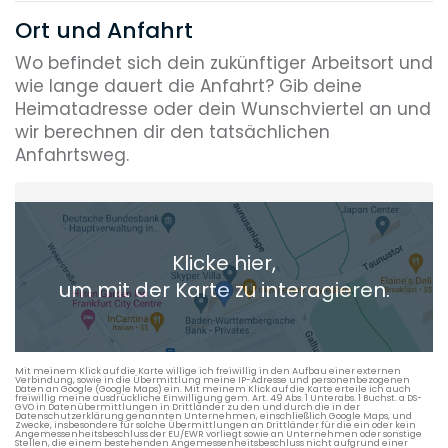
Ort und Anfahrt
Wo befindet sich dein zukünftiger Arbeitsort und
wie lange dauert die Anfahrt? Gib deine
Heimatadresse oder dein Wunschviertel an und
wir berechnen dir den tatsächlichen
Anfahrtsweg.
Heimatadresse oder Wunschort
Klicke hier,
+ Aktuellen Standort hinzufügen
um mit der Karte zu interagieren.
Die berechneten Anreisezeiten basieren auf den
Verkehrsdaten eines typischen Dienstag morgens um 8:30.
Mit meinem Klick auf die Karte willige ich freiwillig in den Aufbau einer externen
Verbindung, sowie in die Übermittlung meine IP-Adresse und personenbezogenen
Daten an Google (Google Maps) ein. Mit meinem Klick auf die Karte erteile ich auch
freiwillig meine ausdrückliche Einwilligung gem. Art. 49 Abs. 1 Unterabs. 1 Buchst. a DS-
GVO in Datenübermittlungen in Drittländer zu den und durch die in der
Datenschutzerklärung genannten Unternehmen, einschließlich Google Maps, und
Zwecke, insbesondere für solche Übermittlungen an Drittländer für die ein oder kein
Angemessenheitsbeschluss der EU/EWR vorliegt sowie an Unternehmen oder sonstige
Stellen, die einem bestehenden Angemessenheitsbeschluss nicht aufgrund einer