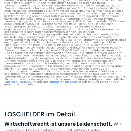
freiwillig meine ausdrückliche Einwilligung gem. Art. 49 Abs. 1 Unterabs. 1 Buchst. a DS-
GVO in Datenübermittlungen in Drittländer zu den und durch die in der
Datenschutzerklärung genannten Unternehmen, einschließlich Google Maps, und
Zwecke, insbesondere für solche Übermittlungen an Drittländer für die ein oder kein
Angemessenheitsbeschluss der EU/EWR vorliegt sowie an Unternehmen oder sonstige
Stellen, die einem bestehenden Angemessenheitsbeschluss nicht aufgrund einer
Selbstzertifizierung oder anderer Beitrittskriterien unterfallen, und in denen oder für
die erhebliche Risiken und keine geeigneten Garantien für den Schutz meiner
personenbezogenen Daten bestehen (z.B. wegen § 702 FISA, Executive Order EO12333 und
dem CloudAct in den USA). Bei Abgabe meiner freiwilligen und ausdrücklichen
Einwilligung war mir bekannt, dass in Drittländern unter Umständen kein
angemessenes Datenschutzniveau gegeben ist und das meine Betroffenenrechte
gegebenenfalls nicht durchgesetzt werden können. Ich kann die
datenschutzrechtliche Einwilligung jederzeit mit Wirkung für die Zukunft, z.B. durch
die Änderung meiner Cookie-Einstellungen oder das Löschen meiner Cookies und
Browserdaten, widerrufen. Durch den Widerruf der Einwilligung wird die Rechtmäßigkeit
der aufgrund der Einwilligung bis zum Widerruf erfolgten Verarbeitung nicht berührt.
Mit einer einzelnen Handlung (dem Klick auf die Karte), erteile ich mehrere
Einwilligungen. Dabei handelt es sich sowohl um Einwilligungen nach dem EU/EWR-
Datenschutzrecht als auch um die des CCPA/CPRA, ePrivacy und Telemedienrechts,
und anderer internationaler Rechtsvorschriften, die unter anderem zum Speichern
und Auslesen von Informationen notwendig und als Rechtsgrundlage für eine geplante
weitere Verarbeitung der ausgelesenen Daten erforderlich sind. Meine Einwilligung
umfasst insbesondere eine ausdrückliche Einwilligung in alle nachgelagerten
Datenverarbeitungen durch Drittanbieter, die auch in unsicheren Drittländern
erfolgen können, insbesondere für personalisierte und zielgerichtete Werbung, durch
alle in ihrer Datenschutzerklärung genannten Unternehmen, sowie deren
Unterauftragsverarbeiter und Verantwortliche, die Daten von diesen Drittanbietern
oder ihnen innerhalb einer Datenverarbeitungskette erhalten oder übermittelt
bekommen. Mir ist bekannt, dass ich meine Einwilligung durch die Verweigerung eines
Klicks auf die Karte verweigern kann. Mit meiner Handlung bestätige ich ebenfalls, die
Datenschutzerklärung
und das
Transparenzdokument
gelesen und zur Kenntnis
genommen zu haben.
LOSCHELDER im Detail
Wirtschaftsrecht ist unsere Leidenschaft.
Wir
beraten Unternehmen und öffentliche