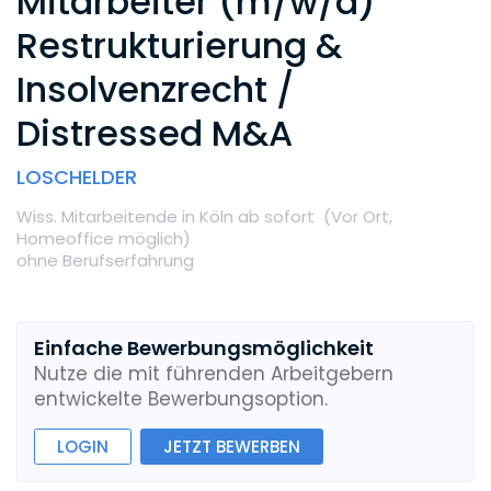
Mitarbeiter (m/w/d)
Restrukturierung &
Insolvenzrecht /
Distressed M&A
LOSCHELDER
Wiss. Mitarbeitende
in Köln
ab sofort
(Vor Ort,
Homeoffice möglich
)
ohne Berufserfahrung
Einfache Bewerbungsmöglichkeit
Nutze die mit führenden Arbeitgebern
entwickelte Bewerbungsoption.
LOGIN
JETZT BEWERBEN