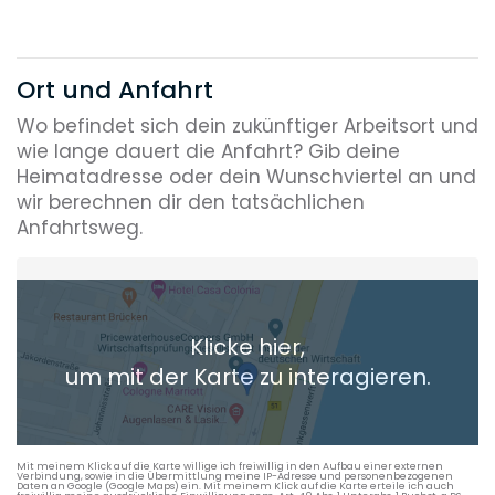
Ort und Anfahrt
Wo befindet sich dein zukünftiger Arbeitsort und
wie lange dauert die Anfahrt? Gib deine
Heimatadresse oder dein Wunschviertel an und
wir berechnen dir den tatsächlichen
Anfahrtsweg.
Heimatadresse oder Wunschort
Klicke hier,
+ Aktuellen Standort hinzufügen
um mit der Karte zu interagieren.
Die berechneten Anreisezeiten basieren auf den
Verkehrsdaten eines typischen Dienstag morgens um 8:30.
Mit meinem Klick auf die Karte willige ich freiwillig in den Aufbau einer externen
Verbindung, sowie in die Übermittlung meine IP-Adresse und personenbezogenen
Daten an Google (Google Maps) ein. Mit meinem Klick auf die Karte erteile ich auch