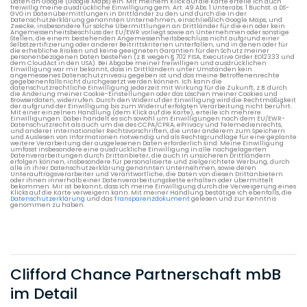
Daten an Google (Google Maps) ein. Mit meinem Klick auf die Karte erteile ich auch
freiwillig meine ausdrückliche Einwilligung gem. Art. 49 Abs. 1 Unterabs. 1 Buchst. a DS-
GVO in Datenübermittlungen in Drittländer zu den und durch die in der
Datenschutzerklärung genannten Unternehmen, einschließlich Google Maps, und
Zwecke, insbesondere für solche Übermittlungen an Drittländer für die ein oder kein
Angemessenheitsbeschluss der EU/EWR vorliegt sowie an Unternehmen oder sonstige
Stellen, die einem bestehenden Angemessenheitsbeschluss nicht aufgrund einer
Selbstzertifizierung oder anderer Beitrittskriterien unterfallen, und in denen oder für
die erhebliche Risiken und keine geeigneten Garantien für den Schutz meiner
personenbezogenen Daten bestehen (z.B. wegen § 702 FISA, Executive Order EO12333 und
dem CloudAct in den USA). Bei Abgabe meiner freiwilligen und ausdrücklichen
Einwilligung war mir bekannt, dass in Drittländern unter Umständen kein
angemessenes Datenschutzniveau gegeben ist und das meine Betroffenenrechte
gegebenenfalls nicht durchgesetzt werden können. Ich kann die
datenschutzrechtliche Einwilligung jederzeit mit Wirkung für die Zukunft, z.B. durch
die Änderung meiner Cookie-Einstellungen oder das Löschen meiner Cookies und
Browserdaten, widerrufen. Durch den Widerruf der Einwilligung wird die Rechtmäßigkeit
der aufgrund der Einwilligung bis zum Widerruf erfolgten Verarbeitung nicht berührt.
Mit einer einzelnen Handlung (dem Klick auf die Karte), erteile ich mehrere
Einwilligungen. Dabei handelt es sich sowohl um Einwilligungen nach dem EU/EWR-
Datenschutzrecht als auch um die des CCPA/CPRA, ePrivacy und Telemedienrechts,
und anderer internationaler Rechtsvorschriften, die unter anderem zum Speichern
und Auslesen von Informationen notwendig und als Rechtsgrundlage für eine geplante
weitere Verarbeitung der ausgelesenen Daten erforderlich sind. Meine Einwilligung
umfasst insbesondere eine ausdrückliche Einwilligung in alle nachgelagerten
Datenverarbeitungen durch Drittanbieter, die auch in unsicheren Drittländern
erfolgen können, insbesondere für personalisierte und zielgerichtete Werbung, durch
alle in ihrer Datenschutzerklärung genannten Unternehmen, sowie deren
Unterauftragsverarbeiter und Verantwortliche, die Daten von diesen Drittanbietern
oder ihnen innerhalb einer Datenverarbeitungskette erhalten oder übermittelt
bekommen. Mir ist bekannt, dass ich meine Einwilligung durch die Verweigerung eines
Klicks auf die Karte verweigern kann. Mit meiner Handlung bestätige ich ebenfalls, die
Datenschutzerklärung
und das
Transparenzdokument
gelesen und zur Kenntnis
genommen zu haben.
Clifford Chance Partnerschaft mbB
im Detail