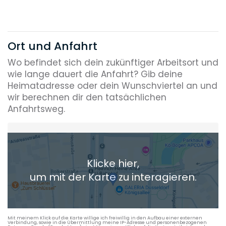
Ort und Anfahrt
Wo befindet sich dein zukünftiger Arbeitsort und
wie lange dauert die Anfahrt? Gib deine
Heimatadresse oder dein Wunschviertel an und
wir berechnen dir den tatsächlichen
Anfahrtsweg.
Heimatadresse oder Wunschort
Klicke hier,
+ Aktuellen Standort hinzufügen
um mit der Karte zu interagieren.
Die berechneten Anreisezeiten basieren auf den
Verkehrsdaten eines typischen Dienstag morgens um 8:30.
Mit meinem Klick auf die Karte willige ich freiwillig in den Aufbau einer externen
Verbindung, sowie in die Übermittlung meine IP-Adresse und personenbezogenen