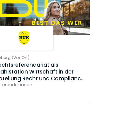
oburg
(
Vor Ort
)
echtsreferendariat als
ahlstation Wirtschaft in der
bteilung Recht und Compliance
w/m/d)
ferendar:innen