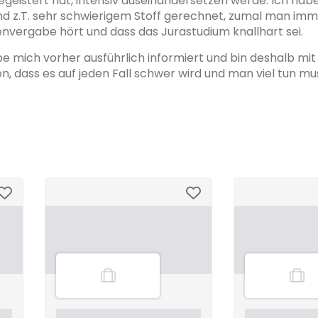
geistert hat, intensiv auseinandersetzen werde. Ich hab
und z.T. sehr schwierigem Stoff gerechnet, zumal man im
nvergabe hört und dass das Jurastudium knallhart sei.
e mich vorher ausführlich informiert und bin deshalb mi
 dass es auf jeden Fall schwer wird und man viel tun mu