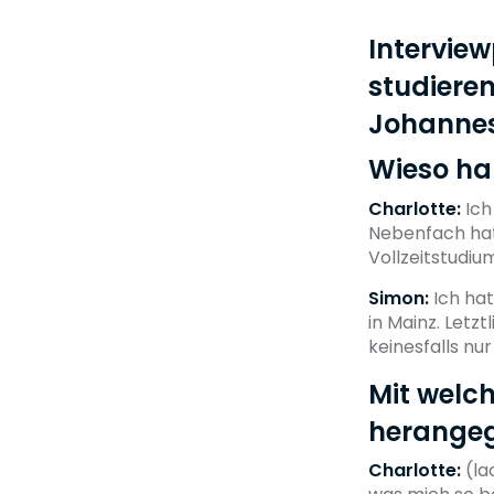
Interview
studieren
Johannes
Wieso ha
Charlotte:
Ich
Nebenfach hatt
Vollzeitstudiu
Simon:
Ich hat
in Mainz. Letz
keinesfalls nu
Mit welc
herange
Charlotte:
(la