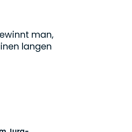
 gewinnt man,
einen langen
em Jura-