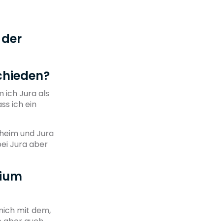
 der
chieden?
 ich Jura als
ss ich ein
nheim und Jura
bei Jura aber
dium
 mich mit dem,