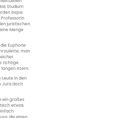
llektuellen
das Studium
wurden bspw.
 Professorin
den juristischen
h eine Menge
 die Euphorie
enroulette; man
leicher
 richtige
n langen Atem.
 Leute in den
s Jura doch
e ein großes
stisch etwas
einfach
rg, die einen