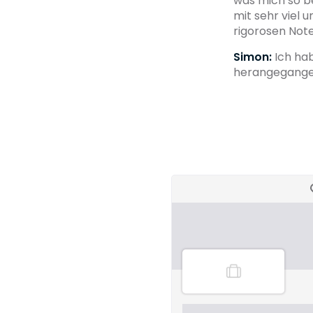
was mich so be
mit sehr viel 
rigorosen Note
Simon:
Ich hab
herangegangen,