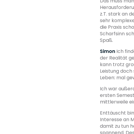
Das muss man s
Herausforderu
z.T. stark an 
sehr komplexe 
die Praxis scho
Scharfsinn sch
Spaß.
Simon
Ich fin
der Realität g
kann trotz gr
Leistung doch 
Leben: mal ge
Ich war außerd
ersten Semeste
mittlerweile e
Enttäuscht bi
Interesse an M
damit zu tun h
spannend. Des