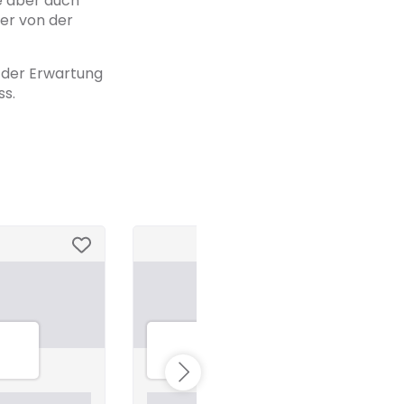
e aber auch
mer von der
t der Erwartung
ss.