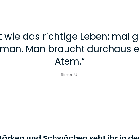
t wie das richtige Leben: mal
t man. Man braucht durchaus 
Atem.
“
Simon U.
tärken und Schwächen seht ihr in d