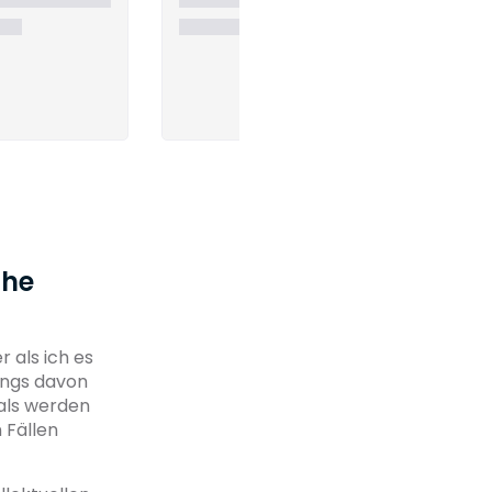
che
r als ich es
dings davon
mals werden
 Fällen