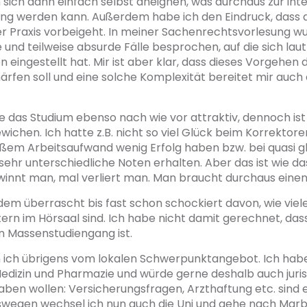
ich dann einfach selbst aneignen, was durchaus zur inte
ng werden kann. Außerdem habe ich den Eindruck, dass 
der Praxis vorbeigeht. In meiner Sachenrechtsvorlesung 
und teilweise absurde Fälle besprochen, auf die sich laut
n eingestellt hat. Mir ist aber klar, dass dieses Vorgehen 
ärfen soll und eine solche Komplexität bereitet mir auc
de das Studium ebenso nach wie vor attraktiv, dennoch ist
ewichen. Ich hatte z.B. nicht so viel Glück beim Korrektor
oßem Arbeitsaufwand wenig Erfolg haben bzw. bei quasi g
sehr unterschiedliche Noten erhalten. Aber das ist wie das
winnt man, mal verliert man. Man braucht durchaus eine
em überrascht bis fast schon schockiert davon, wie viele
rn im Hörsaal sind. Ich habe nicht damit gerechnet, das
in Massenstudiengang ist.
n ich übrigens vom lokalen Schwerpunktangebot. Ich hab
edizin und Pharmazie und würde gerne deshalb auch juri
aben wollen: Versicherungsfragen, Arzthaftung etc. sind 
wegen wechsel ich nun auch die Uni und gehe nach Marbu