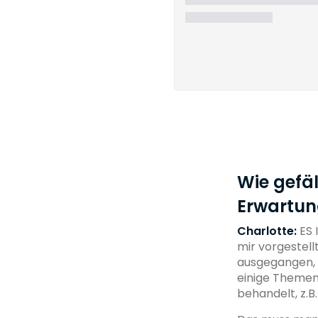
Wie gefä
Erwartung
Charlotte:
ES 
mir vorgestell
ausgegangen, d
einige Themen 
behandelt, z.B.