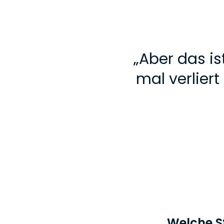
„
Aber das is
mal verlier
Welche S