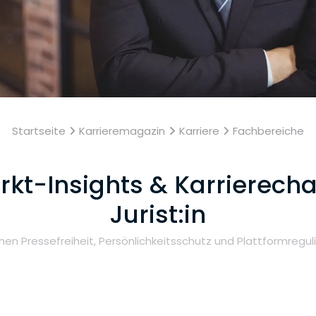
Startseite
Karrieremagazin
Karriere
Fachbereiche
rkt-Insights & Karrierecha
Jurist:in
hen Pressefreiheit, Persönlichkeitsschutz und Plattformregul