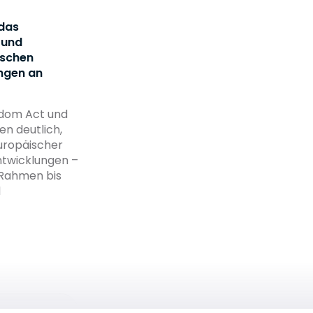
 das
 und
ischen
ungen an
edom Act und
n deutlich,
uropäischer
ntwicklungen –
 Rahmen bis
d