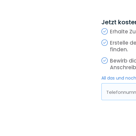
📄 Auf e
Mark
Jetzt kosten
Press
Erhalte Zu
Geset
Erstelle d
Eben
finden.
Manda
Bewirb di
Welch
Anschreib
Gehal
All das und noch
Ausbl
Telefonnumm