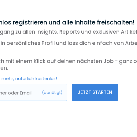
inen Blick
tdynamik: Das Presserecht im Medienwandel
los registrieren und alle Inhalte freischalten!
efreiheit vs. Persönlichkeitsschutz
gang zu allen Insights, Reports und exklusiven Artikel
zlicher und regulatorischer Rahmen: Nationale und euro
ein persönliches Profil und lass dich einfach von Arb
en
tsstruktur und Daily Business
ch mit einem Klick auf deinen nächsten Job - ganz 
e Skills entscheiden über deinen Erfolg im Presserecht?
en.
t & Karriere - Deine Aussichten im Presserecht
 mehr, natürlich kostenlos!
ick: Presserecht als Zukunfts- und Krisendisziplin
JETZT STARTEN
er oder Email
(benötigt)