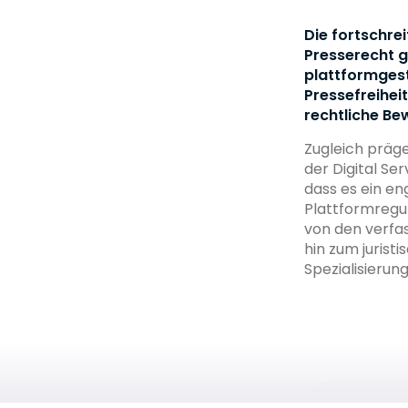
Die fortschre
Presserecht g
plattformgest
Pressefreihei
rechtliche Be
Zugleich präg
der Digital S
dass es ein e
Plattformregul
von den verfa
hin zum juris
Spezialisierun