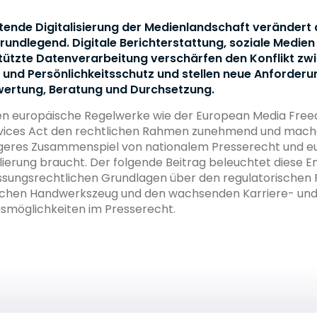
itende Digitalisierung der Medienlandschaft verändert
rundlegend. Digitale Berichterstattung, soziale Medien
ützte Datenverarbeitung verschärfen den Konflikt zw
t und Persönlichkeitsschutz und stellen neue Anforder
wertung, Beratung und Durchsetzung.
en europäische Regelwerke wie der European Media Fre
ervices Act den rechtlichen Rahmen zunehmend und mache
ngeres Zusammenspiel von nationalem Presserecht und e
ierung braucht. Der folgende Beitrag beleuchtet diese E
ssungsrechtlichen Grundlagen über den regulatorischen
tischen Handwerkszeug und den wachsenden Karriere- un
gsmöglichkeiten im Presserecht.