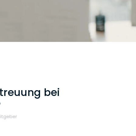
treuung bei
?
eitgeber