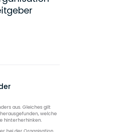
eitgeber
der
ers aus. Gleiches gilt
r herausgefunden, welche
e hinterherhinken.
er bei der Organisation