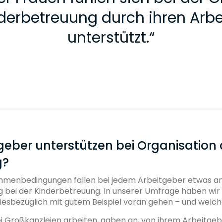
derbetreuung durch ihren Arb
unterstützt.
“
geber unterstützen bei Organisation 
g?
ahmenbedingungen fallen bei jedem Arbeitgeber etwas and
ng bei der Kinderbetreuung. In unserer Umfrage haben wi
diesbezüglich mit gutem Beispiel voran gehen – und welch
ei Großkanzleien arbeiten, gaben an, von ihrem Arbeitgeb