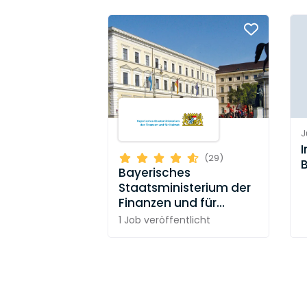
J
I
(29)
Bayerisches
Staatsministerium der
Finanzen und für
Heimat
1 Job
veröffentlicht