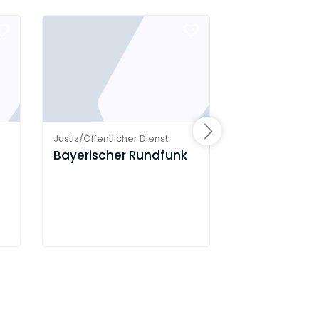
Justiz/Öffentlicher Dienst
Justiz/Öffentlich
Bayerischer Rundfunk
Deutsches Z
Neurodegen
Erkrankungen
(DZNE)