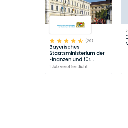
J
(29)
Bayerisches
Staatsministerium der
Finanzen und für
Heimat
1 Job
veröffentlicht