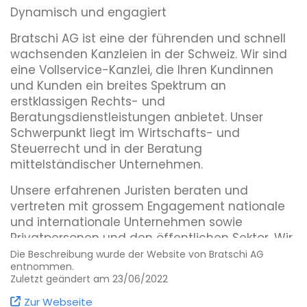
Dynamisch und engagiert
Bratschi AG ist eine der führenden und schnell
wachsenden Kanzleien in der Schweiz. Wir sind
eine Vollservice-Kanzlei, die Ihren Kundinnen
und Kunden ein breites Spektrum an
erstklassigen Rechts- und
Beratungsdienstleistungen anbietet. Unser
Schwerpunkt liegt im Wirtschafts- und
Steuerrecht und in der Beratung
mittelständischer Unternehmen.
Unsere erfahrenen Juristen beraten und
vertreten mit grossem Engagement nationale
und internationale Unternehmen sowie
Privatpersonen und den öffentlichen Sektor. Wir
betreuen unsere Klienten in sieben grossen
Die Beschreibung wurde der Website von Bratschi AG
entnommen.
Wirtschaftszentren der Schweiz.
Zuletzt geändert am 23/06/2022
Für unsere Kunden stellen wir das beste Team
Zur Webseite