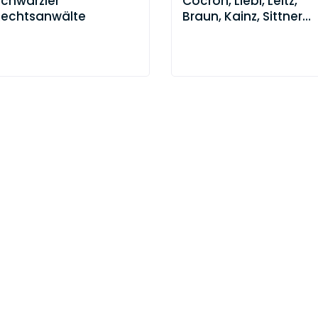
Schwärzler
Cocron, Liebl, Leitz,
Rechtsanwälte
Braun, Kainz, Sittner
Partnerschaft mbB