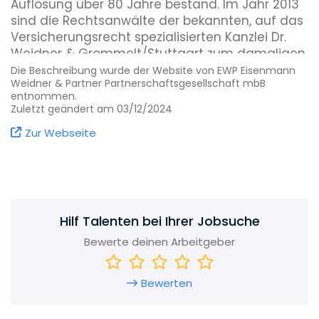
Auflösung über 80 Jahre bestand. Im Jahr 2013
sind die Rechtsanwälte der bekannten, auf das
Versicherungsrecht spezialisierten Kanzlei Dr.
Weidner & Grommelt/Stuttgart zum damaligen
Büro EWB gestoßen und prägen bis heute –
Die Beschreibung wurde der Website von EWP Eisenmann
Weidner & Partner Partnerschaftsgesellschaft mbB
nunmehr als Partner von EWP – unseren Auftritt
entnommen.
in einem unserer angestammten
Zuletzt geändert am 03/12/2024
Betätigungsfelder.
Zur Webseite
Hilf Talenten bei Ihrer Jobsuche
Bewerte deinen Arbeitgeber
Bewerten