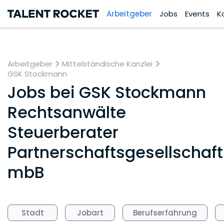
Arbeitgeber
Jobs
Events
K
Arbeitgeber
Mittelständische Kanzlei
GSK Stockmann
Jobs bei
GSK Stockmann
Rechtsanwälte
Steuerberater
Partnerschaftsgesellschaft
mbB
Stadt
Jobart
Berufserfahrung