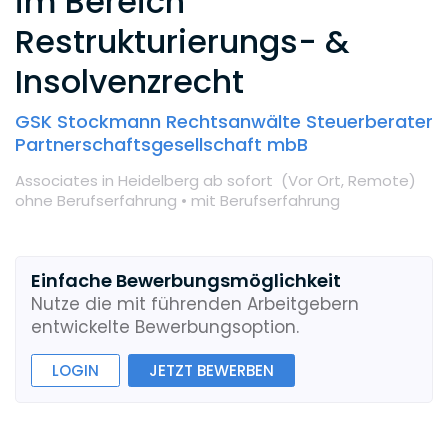
im Bereich
Restrukturierungs- &
Insolvenzrecht
GSK Stockmann Rechtsanwälte Steuerberater
Partnerschaftsgesellschaft mbB
Associates
in Heidelberg
ab sofort
(Vor Ort,
Remote
)
ohne Berufserfahrung •
mit Berufserfahrung
Einfache Bewerbungsmöglichkeit
Nutze die mit führenden Arbeitgebern
entwickelte Bewerbungsoption.
LOGIN
JETZT BEWERBEN