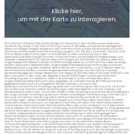
Klicke hier,
+ Aktuellen Standort hinzufügen
um mit der Karte zu interagieren.
Die berechneten Anreisezeiten basieren auf den
Verkehrsdaten eines typischen Dienstag morgens um 8:30.
Mit meinem Klick auf die Karte willige ich freiwillig in den Aufbau einer externen
Verbindung, sowie in die Übermittlung meine IP-Adresse und personenbezogenen
Daten an Google (Google Maps) ein. Mit meinem Klick auf die Karte erteile ich auch
freiwillig meine ausdrückliche Einwilligung gem. Art. 49 Abs. 1 Unterabs. 1 Buchst. a DS-
GVO in Datenübermittlungen in Drittländer zu den und durch die in der
Datenschutzerklärung genannten Unternehmen, einschließlich Google Maps, und
Zwecke, insbesondere für solche Übermittlungen an Drittländer für die ein oder kein
Angemessenheitsbeschluss der EU/EWR vorliegt sowie an Unternehmen oder sonstige
Stellen, die einem bestehenden Angemessenheitsbeschluss nicht aufgrund einer
Selbstzertifizierung oder anderer Beitrittskriterien unterfallen, und in denen oder für
die erhebliche Risiken und keine geeigneten Garantien für den Schutz meiner
personenbezogenen Daten bestehen (z.B. wegen § 702 FISA, Executive Order EO12333 und
dem CloudAct in den USA). Bei Abgabe meiner freiwilligen und ausdrücklichen
Einwilligung war mir bekannt, dass in Drittländern unter Umständen kein
angemessenes Datenschutzniveau gegeben ist und das meine Betroffenenrechte
gegebenenfalls nicht durchgesetzt werden können. Ich kann die
datenschutzrechtliche Einwilligung jederzeit mit Wirkung für die Zukunft, z.B. durch
die Änderung meiner Cookie-Einstellungen oder das Löschen meiner Cookies und
Browserdaten, widerrufen. Durch den Widerruf der Einwilligung wird die Rechtmäßigkeit
der aufgrund der Einwilligung bis zum Widerruf erfolgten Verarbeitung nicht berührt.
Mit einer einzelnen Handlung (dem Klick auf die Karte), erteile ich mehrere
Einwilligungen. Dabei handelt es sich sowohl um Einwilligungen nach dem EU/EWR-
Datenschutzrecht als auch um die des CCPA/CPRA, ePrivacy und Telemedienrechts,
und anderer internationaler Rechtsvorschriften, die unter anderem zum Speichern
und Auslesen von Informationen notwendig und als Rechtsgrundlage für eine geplante
weitere Verarbeitung der ausgelesenen Daten erforderlich sind. Meine Einwilligung
umfasst insbesondere eine ausdrückliche Einwilligung in alle nachgelagerten
Datenverarbeitungen durch Drittanbieter, die auch in unsicheren Drittländern
erfolgen können, insbesondere für personalisierte und zielgerichtete Werbung, durch
alle in ihrer Datenschutzerklärung genannten Unternehmen, sowie deren
Unterauftragsverarbeiter und Verantwortliche, die Daten von diesen Drittanbietern
oder ihnen innerhalb einer Datenverarbeitungskette erhalten oder übermittelt
bekommen. Mir ist bekannt, dass ich meine Einwilligung durch die Verweigerung eines
Klicks auf die Karte verweigern kann. Mit meiner Handlung bestätige ich ebenfalls, die