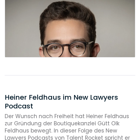
Umgebung.
13.15 Uhr
Nach dem Mittagessen gibt es noch
einen gemeinsamen Espresso aus der
Siebträgermaschine in unserer Lounge.
13.30 Uhr
Wir stimmen uns mit einem Mandaten
zum weiteren Vorgehen in einem
Gesellschafter-Streit ab.
14.00 Uhr
Heiner Feldhaus im New Lawyers
Ich erläutere unserer Referendarin die
Podcast
Thematik und bitte sie um die
Der Wunsch nach Freiheit hat Heiner Feldhaus
Recherche einer Rechtsfrage.
zur Gründung der Boutiquekanzlei Gütt Olk
Feldhaus bewegt. In dieser Folge des New
14.30 Uhr
Lawyers Podcasts von Talent Rocket spricht er