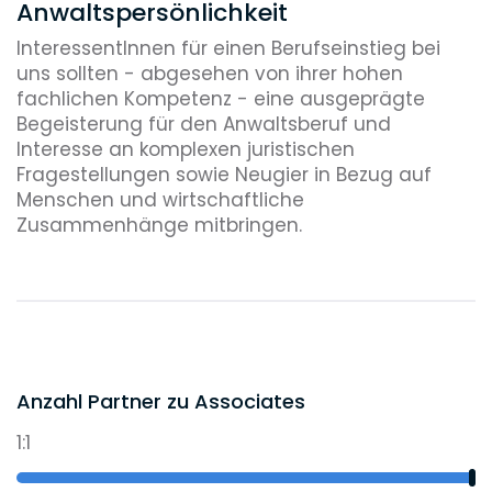
Mandatsarbeit geben können.
Anwaltspersönlichkeit
InteressentInnen für einen Berufseinstieg bei
BerufseinsteigerInnen fangen bei uns entweder
uns sollten - abgesehen von ihrer hohen
im Bereich Corporate/M&A oder im Bereich
fachlichen Kompetenz - eine ausgeprägte
Finance an. Von Tag 1 an sind Sie in die
Begeisterung für den Anwaltsberuf und
laufende Mandatsarbeit eingebunden und
Interesse an komplexen juristischen
haben auch unmittelbaren Mandantenkontakt.
Fragestellungen sowie Neugier in Bezug auf
Menschen und wirtschaftliche
Zusammenhänge mitbringen.
Anzahl Partner zu Associates
1:1