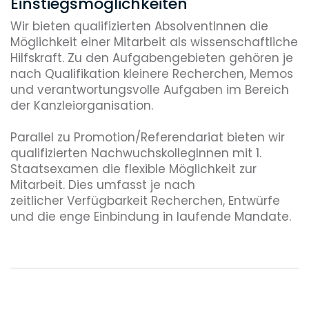
Einstiegsmöglichkeiten
mit meinem Sohn gemeinsam zu Abend
zu essen und ihn ins Bett zu bringen.
Wir bieten qualifizierten AbsolventInnen die
Möglichkeit einer Mitarbeit als wissenschaftliche
20.00 Uhr
Hilfskraft. Zu den Aufgabengebieten gehören je
nach Qualifikation kleinere Recherchen, Memos
Sofern in der Zwischenzeit noch etwas
und verantwortungsvolle Aufgaben im Bereich
angefallen ist, beantworte ich ggf.
der Kanzleiorganisation.
eingetroffene E-Mails und erledige
etwaige Aufgaben.
Parallel zu Promotion/Referendariat bieten wir
qualifizierten NachwuchskollegInnen mit 1.
Staatsexamen die flexible Möglichkeit zur
Mitarbeit. Dies umfasst je nach
zeitlicher Verfügbarkeit Recherchen, Entwürfe
und die enge Einbindung in laufende Mandate.
ReferendarInnen bieten wir die Möglichkeit der
Anwaltsstation, Wahlstation, idealerweise
jedoch mindestens drei Wochenarbeitstage,
damit wir einen vertieften Einblick in unsere