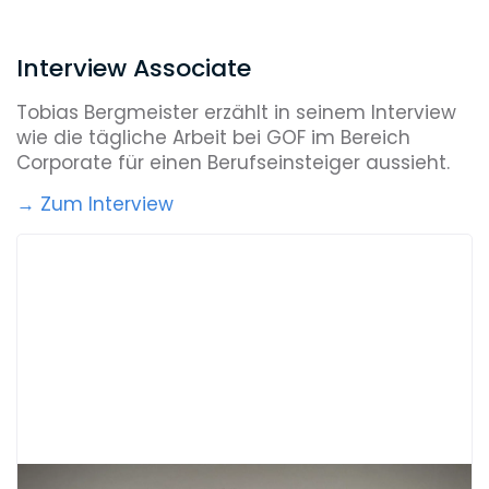
10.00 Uhr
Interview Associate
Wir sprechen mit einem Mandanten zu
dem von der Gegenseite übersandten
Tobias Bergmeister erzählt in seinem Interview
Entwurf eines
wie die tägliche Arbeit bei GOF im Bereich
Geschäftsanteilskaufvertrags.
Corporate für einen Berufseinsteiger aussieht.
10.30 Uhr
→ Zum Interview
Entsprechend der Anmerkungen des
Mandanten überarbeite und
kommentiere ich den Entwurf des
Geschäftsanteilskaufvertrags, um ihn
wieder an die Gegenseite
zurückzuschicken.
12.30 Uhr
Mittagessen mit den Kollegen – meist
gehen alle Associates gemeinsam in
eines der vielen Restaurants in der