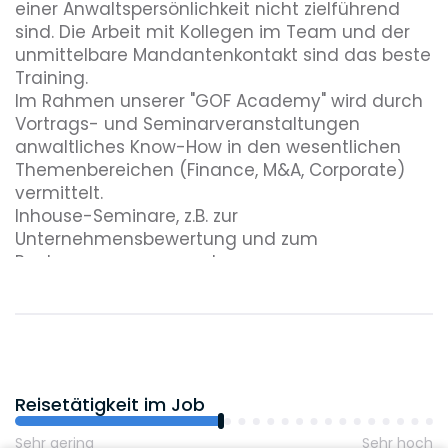
einer Anwaltspersönlichkeit nicht zielführend
sind. Die Arbeit mit Kollegen im Team und der
unmittelbare Mandantenkontakt sind das beste
Training.
Im Rahmen unserer "GOF Academy" wird durch
Vortrags- und Seminarveranstaltungen
anwaltliches Know-How in den wesentlichen
Themenbereichen (Finance, M&A, Corporate)
vermittelt.
Inhouse-Seminare, z.B. zur
Unternehmensbewertung und zum
Rechnungswesen, runden unser
Ausbildungskonzept ab.
In wöchentlichen Anwaltstreffen (abwechselnd
als Breakfast oder als Lunch) werden aktuelle
rechtlichen Fragestellungen und neue
Rechtsentwicklungen besprochen.
Reisetätigkeit im Job
Sehr gering
Sehr hoch