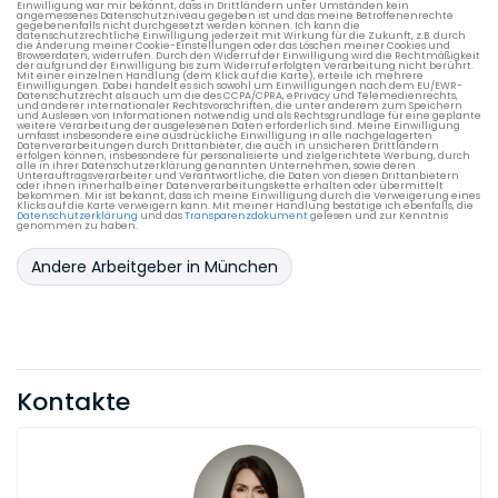
Einwilligung war mir bekannt, dass in Drittländern unter Umständen kein
angemessenes Datenschutzniveau gegeben ist und das meine Betroffenenrechte
gegebenenfalls nicht durchgesetzt werden können. Ich kann die
datenschutzrechtliche Einwilligung jederzeit mit Wirkung für die Zukunft, z.B. durch
die Änderung meiner Cookie-Einstellungen oder das Löschen meiner Cookies und
Browserdaten, widerrufen. Durch den Widerruf der Einwilligung wird die Rechtmäßigkeit
der aufgrund der Einwilligung bis zum Widerruf erfolgten Verarbeitung nicht berührt.
Mit einer einzelnen Handlung (dem Klick auf die Karte), erteile ich mehrere
Einwilligungen. Dabei handelt es sich sowohl um Einwilligungen nach dem EU/EWR-
Datenschutzrecht als auch um die des CCPA/CPRA, ePrivacy und Telemedienrechts,
und anderer internationaler Rechtsvorschriften, die unter anderem zum Speichern
und Auslesen von Informationen notwendig und als Rechtsgrundlage für eine geplante
weitere Verarbeitung der ausgelesenen Daten erforderlich sind. Meine Einwilligung
umfasst insbesondere eine ausdrückliche Einwilligung in alle nachgelagerten
Datenverarbeitungen durch Drittanbieter, die auch in unsicheren Drittländern
erfolgen können, insbesondere für personalisierte und zielgerichtete Werbung, durch
alle in ihrer Datenschutzerklärung genannten Unternehmen, sowie deren
Unterauftragsverarbeiter und Verantwortliche, die Daten von diesen Drittanbietern
oder ihnen innerhalb einer Datenverarbeitungskette erhalten oder übermittelt
bekommen. Mir ist bekannt, dass ich meine Einwilligung durch die Verweigerung eines
Klicks auf die Karte verweigern kann. Mit meiner Handlung bestätige ich ebenfalls, die
Datenschutzerklärung
und das
Transparenzdokument
gelesen und zur Kenntnis
genommen zu haben.
Andere Arbeitgeber in München
Kontakte