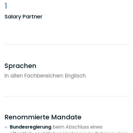
1
Salary Partner
1
Counsel
9
Sprachen
In allen Fachbereichen: Englisch
Associates
3
Of Counsel
Renommierte Mandate
Bundesregierung
beim Abschluss eines