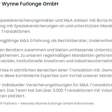
y Wynne Furlonge GmbH
ezialversicherungsmakler und M&A Advisor mit Büros in 
g mit Spezialversicherungen an und unterstützen Manda
Transaktionen.
angjährige M&A Erfahrung; als Rechtsberater, Underwriter
den Beratern zusammen und bieten umfassende Unterstüt
gsthemen. Zu unseren regelmäßigen Mandanten gehören P
wickler, institutionelle Investoren und Industrieunterneh
tise in sämtlichen Bereichen einer Transaktion mit. Ge
en diese kombinierte Expertise zum Vorteil unserer Manda
r individueller Versicherungslösungen für M&A Transaktio
en. Das Team hat bei über 2.000 Transaktionen mit Volum
cen platziert.
HWF Partners – Hemsley Wynne Furlonge GmbH entnommen.