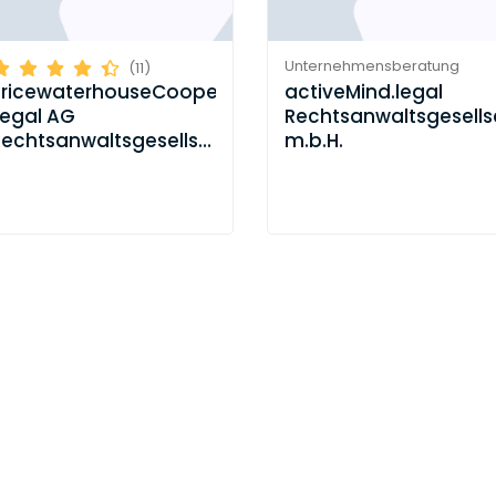
Unternehmensberatung
(11)
activeMind.legal
PricewaterhouseCoopers
Rechtsanwaltsgesells
Legal AG
m.b.H.
Rechtsanwaltsgesellschaft
(PwC)