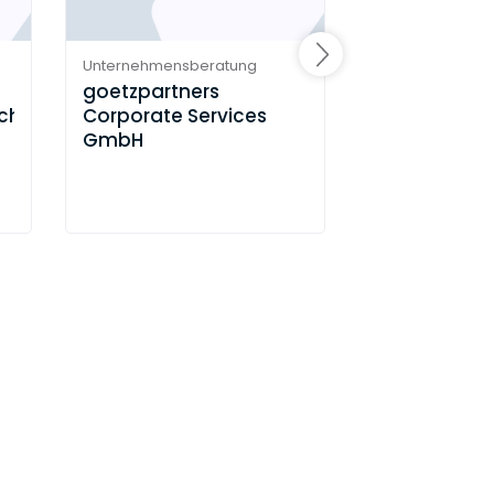
Unternehmensberatung
Unternehmensb
goetzpartners
FTI-Andersc
chaft
Corporate Services
GmbH