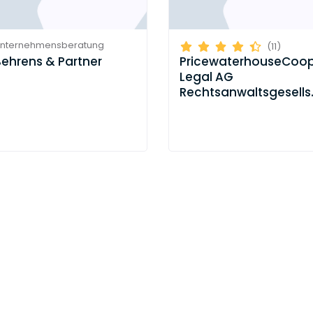
nternehmensberatung
(11)
Behrens & Partner
PricewaterhouseCoop
Legal AG
Rechtsanwaltsgesells
(PwC)