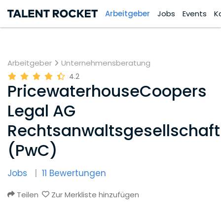
Arbeitgeber
Jobs
Events
K
Arbeitgeber
Unternehmensberatung
4.2
PricewaterhouseCoopers
Legal AG
Rechtsanwaltsgesellschaft
(PwC)
Jobs
11 Bewertungen
Teilen
Zur Merkliste hinzufügen