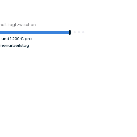
alt liegt zwischen
€
und
1.200 €
pro
henarbeitstag