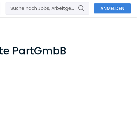
ANMELDEN
lte PartGmbB