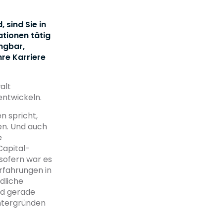
 sind Sie in
ationen tätig
ngbar,
re Karriere
alt
ntwickeln.
n spricht,
en. Und auch
e
Capital-
sofern war es
Erfahrungen in
dliche
nd gerade
intergründen