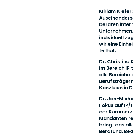
Miriam Kiefer
Auseinanderse
beraten inter
Unternehmen. 
individuell z
wir eine Einhe
teilhat.
Dr. Christina
im Bereich IP 
alle Bereiche 
Berufsträgern
Kanzleien in 
Dr. Jan-Mich
Fokus auf IP/
der Kommerzia
Mandanten rei
bringt das all
Beratung, Beg