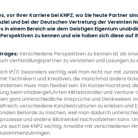
s, vor Ihrer Karriere bei KNPZ, wo Sie heute Partner sind,
zlei und bei der Deutschen Vertretung der Vereinten N
es in einem Bereich wie dem Geistigen Eigentum unabdi
Perspektiven zu kennen und wie haben sich diese auf Ih
Grages:
Verschiedene Perspektiven zu kennen ist als Anw
 um Verhandlungspartner zu verstehen und Lösungen zu e
ich IP/IT besonders wichtig, weil man nicht nur mit Juriste
mit Technikern und Kreativen, die manchmal anders tick
ndanten muss man flexibel sein: Ein Konzernvorstand, di
ung beim inhabergeführten Mittelständler und Venture-
ben ganz unterschiedliche Ansprüche und Denkweisen. In
hilfreich, verschiedene Kanzleistrukturen zu erleben und 
tionalen Behörde zu machen, weil man dadurch unterschie
prozesse und andere Blickwinkel nachvollziehen kann. U
 uns auch bei KNPZ wichtig, Anwälte mit verschiedenen H
 zusammenzubringen.