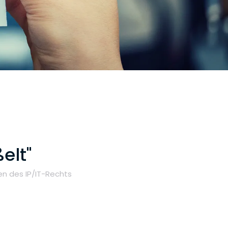
elt"
n des IP/IT-Rechts