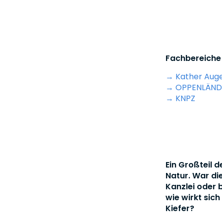
Fachbereiche 
→ Kather Auge
→ OPPENLÄND
→ KNPZ
Ein Großteil 
Natur. War di
Kanzlei oder b
wie wirkt sic
Kiefer?