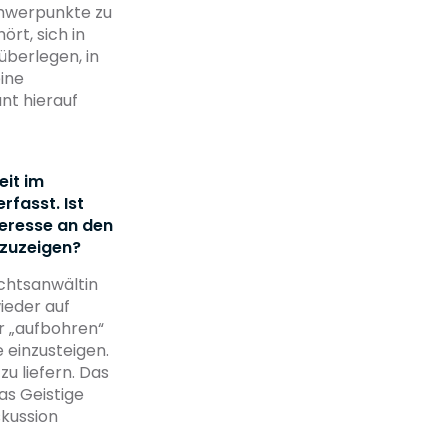
Schwerpunkte zu
ört, sich in
berlegen, in
eine
nt hierauf
eit im
rfasst. Ist
teresse an den
fzuzeigen?
echtsanwältin
ieder auf
r „aufbohren“
 einzusteigen.
u liefern. Das
as Geistige
skussion