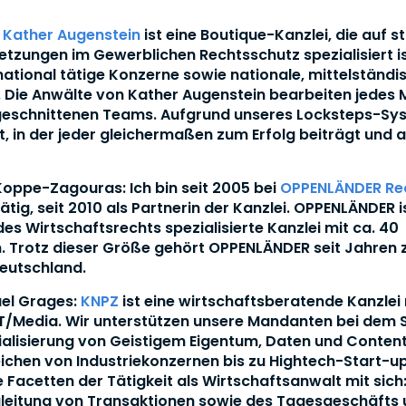
:
Kather Augenstein
ist eine Boutique-Kanzlei, die auf st
tzungen im Gewerblichen Rechtsschutz spezialisiert is
national tätige Konzerne sowie nationale, mittelständi
Die Anwälte von Kather Augenstein bearbeiten jedes 
ugeschnittenen Teams. Aufgrund unseres Locksteps-Sy
it, in der jeder gleichermaßen zum Erfolg beiträgt und 
 Koppe-Zagouras: Ich bin seit 2005 bei
OPPENLÄNDER Re
tätig, seit 2010 als Partnerin der Kanzlei. OPPENLÄNDER i
des Wirtschaftsrechts spezialisierte Kanzlei mit ca. 40
. Trotz dieser Größe gehört OPPENLÄNDER seit Jahren
Deutschland.
ael Grages:
KNPZ
ist eine wirtschaftsberatende Kanzlei
IT/Media. Wir unterstützen unsere Mandanten bei dem 
lisierung von Geistigem Eigentum, Daten und Content
chen von Industriekonzernen bis zu Hightech-Start-ups
e Facetten der Tätigkeit als Wirtschaftsanwalt mit sich
leitung von Transaktionen sowie des Tagesgeschäfts u