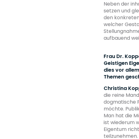
Neben der inha
setzen und glei
den konkreten
welcher Gestal
Stellungnahme 
aufbauend wei
Frau Dr. Kopp
Geistigen Eig
dies vor alle
Themen gesch
Christina Ko
die reine Man
dogmatische P
möchte. Publik
Man hat die Mö
ist wiederum w
Eigentum richt
teilzunehmen.