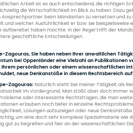
ltlichen Arbeit ist es auch entscheidend, die richtigen 
chzeitig die Wirtschaftlichkeit im Blick zu haben. Dazu geh
 Ansprechpartner beim Mandanten zu versetzen und zu ü
t und welcher Ausführlichkeit er bzw. sie beispielsweise 
aufbereitet haben möchte. In der Regel trifft der Manda
tere geschäftliche Entscheidungen.
e-Zagouras, Sie haben neben Ihrer anwaltlichen Tätigk
entum bei Oppenländer eine Vielzahl an Publikationen ve
m Ihrem persönlichen oder einem wissenschaftlichen In
uldet, neue Denkanstöße in diesem Rechtsbereich au
ppe-Zagouras:
Natürlich steht bei meiner Tätigkeit als R
datsarbeit im Vordergrund. Man stößt aber doch immer w
robleme oder interessante Rechtsfragen, die man weite
ationen erlauben noch tiefer in einzelne Rechtsprobleme
glichkeit, Lösungen aufzuzeigen oder neue Denkanstöße z
ichtig, um eine doch sehr komplexe Spezialmaterie wie d
ig gut zu begreifen und hier an der wissenschaftlichen Di