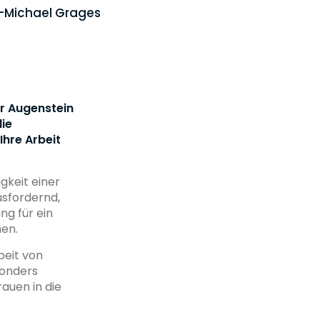
n-Michael Grages
er Augenstein
ie
Ihre Arbeit
gkeit einer
sfordernd,
g für ein
men.
beit von
sonders
rauen in die