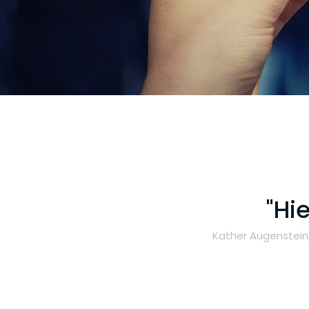
"Hi
Kather Augenstein