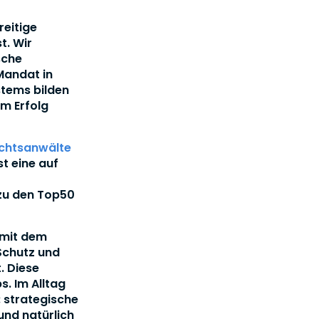
reitige
t. Wir
sche
Mandat in
stems bilden
am Erfolg
chtsanwälte
st eine auf
 zu den Top50
 mit dem
Schutz und
. Diese
. Im Alltag
: strategische
nd natürlich