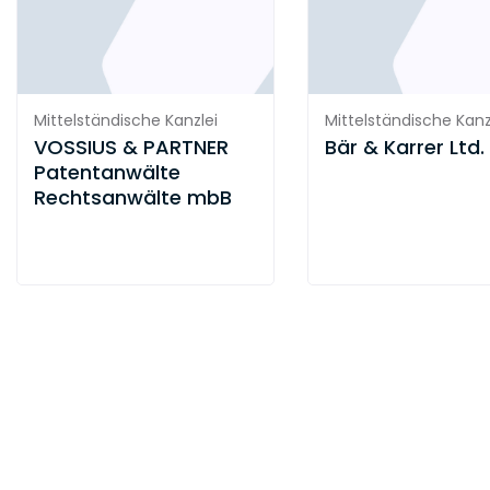
Lokal
Wir sind dort, wo unsere Klienten sind und
kennen die lokalen Verhältnisse und
Mittelständische Kanzlei
Mittelständische Kanz
Bedürfnisse.
VOSSIUS & PARTNER
Bär & Karrer Ltd.
Patentanwälte
Verhalten
Rechtsanwälte mbB
Zuverlässig
Wir schaffen Vertrauen und halten Wort. Wir
handeln und beraten verantwortungsvoll und
transparent.
Pro-aktiv
Wir machen den ersten Schritt, hören zu und
fragen nach, packen an und handeln
engagiert.
Zukunftsorientiert