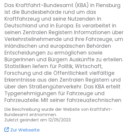
Das Kraftfahrt-Bundesamt (KBA) in Flensburg
ist die Bundesbehörde rund um das
Kraftfahrzeug und seine Nutzenden in
Deutschland und in Europa. Es verarbeitet in
seinen Zentralen Registern Informationen über
Verkehrsteilnehmende und ihre Fahrzeuge, um
inländischen und europäischen Behörden
Entscheidungen zu ermöglichen sowie
Bürgerinnen und Bürgern Auskünfte zu erteilen.
Statistiken liefern für Politik, Wirtschaft,
Forschung und die Öffentlichkeit vielfältige
Erkenntnisse aus den Zentralen Registern und
über den Straßengüterverkehr. Das KBA erteilt
Typgenehmigungen für Fahrzeuge und
Fahrzeugteile. Mit seiner fahrzeugtechnischen
Kompetenz überwacht es die Märkte
Die Beschreibung wurde der Website von Kraftfahrt-
hinsichtlich der Standards von
Bundesamt entnommen.
Produktsicherheit und Umweltschutz. Als
Zuletzt geändert am 12/05/2023
moderne Verwaltung mit hoher Fachkompetenz
Zur Webseite