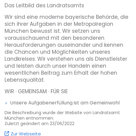
Das Leitbild des Landratsamts
Wir sind eine moderne bayerische Behörde, die
sich ihrer Aufgaben in der Metropolregion
München bewusst ist. Wir setzen uns
vorausschauend mit den besonderen
Herausforderungen auseinander und kennen
die Chancen und Möglichkeiten unseres
Landkreises. Wir verstehen uns als Dienstleister
und leisten durch unser Handeln einen
wesentlichen Beitrag zum Erhalt der hohen
Lebensqualität.
WIR · GEMEINSAM · FÜR SIE
Unsere Aufgabenerfüllung ist am Gemeinwohl
orientiert. Wir handeln im Rahmen der
Die Beschreibung wurde der Website von Landratsamt
gesetzlichen Bestimmungen mit hoher
München entnommen.
Fachkompetenz und hohem
Zuletzt geändert am 23/06/2022
Verantwortungsbewusstsein: engagiert, freundlich,
Zur Webseite
wirtschaftlich und ergebnisorientiert. Unser Ziel