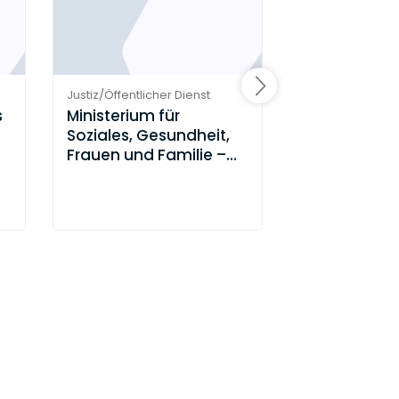
Justiz/Öffentlicher Dienst
Justiz/Öffentlich
s
Ministerium für
Handwerks
Soziales, Gesundheit,
des Saarlan
Frauen und Familie –
Saarland
1 Job
veröffentl