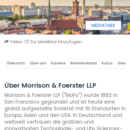
MEDIATHEK
Teilen
Zur Merkliste hinzufügen
Übersicht
Über uns
Karriere
Referendariat
Kultur
Gesun
Über Morrison & Foerster LLP
Morrison & Foerster LLP ("MoFo") wurde 1883 in
San Francisco gegründet und ist heute eine
global aufgestellte Sozietät mit 19 Standorten in
Europa, Asien und den USA. In Deutschland und
weltweit vertrauen die größten und
innovativsten Technologie- und Life Sciences-