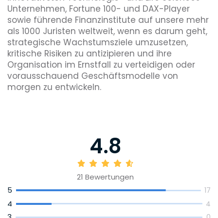
Unternehmen, Fortune 100- und DAX-Player
sowie führende Finanzinstitute auf unsere mehr
als 1000 Juristen weltweit, wenn es darum geht,
strategische Wachstumsziele umzusetzen,
kritische Risiken zu antizipieren und ihre
Organisation im Ernstfall zu verteidigen oder
vorausschauend Geschäftsmodelle von
morgen zu entwickeln.
Das deutsche Büro von MoFo wurde im
November 2013 in Berlin eröffnet und umfasst
40+ Rechtanwält*innen.
4.8
21
Bewertungen
5
17
4
4
3
0