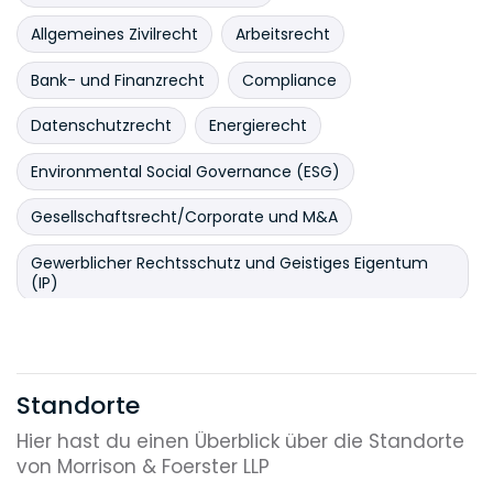
Allgemeines Zivilrecht
Arbeitsrecht
Bank- und Finanzrecht
Compliance
Datenschutzrecht
Energierecht
Environmental Social Governance (ESG)
Gesellschaftsrecht/Corporate und M&A
Gewerblicher Rechtsschutz und Geistiges Eigentum
(IP)
Handelsrecht
Immobilienrecht
Informationstechnologie (IT)
Standorte
Insolvenzrecht und Restrukturierungen
Hier hast du einen Überblick über die Standorte
von Morrison & Foerster LLP
Internationales Wirtschaftsrecht
Joint Ventures