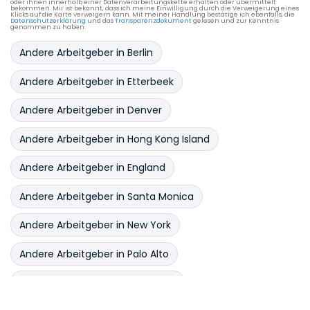
oder ihnen innerhalb einer Datenverarbeitungskette erhalten oder übermittelt
bekommen. Mir ist bekannt, dass ich meine Einwilligung durch die Verweigerung eines
Vertragsrecht
Vertriebsrecht
Klicks auf die Karte verweigern kann. Mit meiner Handlung bestätige ich ebenfalls, die
Datenschutzerklärung
und das
Transparenzdokument
gelesen und zur Kenntnis
genommen zu haben.
Verwaltungsrecht
Wirtschaftsstrafrecht
Andere Arbeitgeber in Berlin
Zivilprozessrecht
Andere Arbeitgeber in Etterbeek
Andere Arbeitgeber in Denver
Andere Arbeitgeber in Hong Kong Island
Andere Arbeitgeber in England
Andere Arbeitgeber in Santa Monica
Andere Arbeitgeber in New York
Andere Arbeitgeber in Palo Alto
Andere Arbeitgeber in San Diego