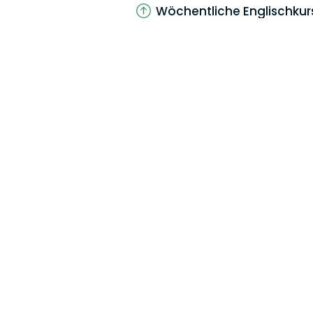
Wöchentliche Englischkur
Für alle Mitarbeiter
Staff Appreciation Week
Für alle Mitarbeiter*innen
Obst/Gemüse & Getränk
Für alle Mitarbeiter*innen
Betriebliche Altersvorsor
Für Business Professionals
Healthy MoFo Programm
Für alle Mitarbeiter*innen
Employee Assistance Pr