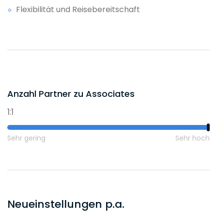
mit den Kollegen genutzt werden kann.
Flexibilität und Reisebereitschaft
14:15 Uhr
Nach dem Ende der Mittagspause bittet
die Geschäftsführung eines Mandanten
um Rückruf in einer
gesellschaftsrechtlichen Angelegenheit.
Es besteht innerhalb der Anteilseigner
Anzahl Partner zu Associates
Uneinigkeit über die Umsetzung einer
Maßnahme, sowie bezüglich der dafür
1:1
erforderlichen Zustimmungsvorbehalte.
Sehr gering
Sehr hoch
14:45 Uhr
Im Telefonat mit der Geschäftsführung
können bereits einige der
Fragenstellungen beantwortet werden.
Im Nachgang werden die verbleibenden
Neueinstellungen p.a.
Themen anhand des
Gesellschaftsvertrages und im Rahmen