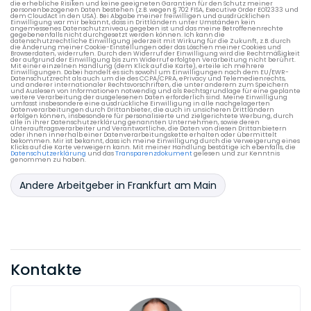
die erhebliche Risiken und keine geeigneten Garantien für den Schutz meiner
personenbezogenen Daten bestehen (z.B. wegen § 702 FISA, Executive Order EO12333 und
dem CloudAct in den USA). Bei Abgabe meiner freiwilligen und ausdrücklichen
Einwilligung war mir bekannt, dass in Drittländern unter Umständen kein
angemessenes Datenschutzniveau gegeben ist und das meine Betroffenenrechte
gegebenenfalls nicht durchgesetzt werden können. Ich kann die
datenschutzrechtliche Einwilligung jederzeit mit Wirkung für die Zukunft, z.B. durch
die Änderung meiner Cookie-Einstellungen oder das Löschen meiner Cookies und
Browserdaten, widerrufen. Durch den Widerruf der Einwilligung wird die Rechtmäßigkeit
der aufgrund der Einwilligung bis zum Widerruf erfolgten Verarbeitung nicht berührt.
Mit einer einzelnen Handlung (dem Klick auf die Karte), erteile ich mehrere
Einwilligungen. Dabei handelt es sich sowohl um Einwilligungen nach dem EU/EWR-
Datenschutzrecht als auch um die des CCPA/CPRA, ePrivacy und Telemedienrechts,
und anderer internationaler Rechtsvorschriften, die unter anderem zum Speichern
und Auslesen von Informationen notwendig und als Rechtsgrundlage für eine geplante
weitere Verarbeitung der ausgelesenen Daten erforderlich sind. Meine Einwilligung
umfasst insbesondere eine ausdrückliche Einwilligung in alle nachgelagerten
Datenverarbeitungen durch Drittanbieter, die auch in unsicheren Drittländern
erfolgen können, insbesondere für personalisierte und zielgerichtete Werbung, durch
alle in ihrer Datenschutzerklärung genannten Unternehmen, sowie deren
Unterauftragsverarbeiter und Verantwortliche, die Daten von diesen Drittanbietern
oder ihnen innerhalb einer Datenverarbeitungskette erhalten oder übermittelt
bekommen. Mir ist bekannt, dass ich meine Einwilligung durch die Verweigerung eines
Klicks auf die Karte verweigern kann. Mit meiner Handlung bestätige ich ebenfalls, die
Datenschutzerklärung
und das
Transparenzdokument
gelesen und zur Kenntnis
genommen zu haben.
Andere Arbeitgeber in Frankfurt am Main
Kontakte