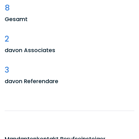
einer Recherche rechtlich bewertet und
8
eine Stellungnahme an den Mandanten
Gesamt
verfasst.
16:00 Uhr
2
Der Prozessvertreter der Gegenseite in
davon Associates
einem anhängigen Rechtsstreit meldet
sich bei mir und unterbreitet einen
Vergleichsvorschlag. Die Eckpunkte der
3
Vergleichslösung gebe ich an die
Mandantin weiter und bespreche die
davon Referendare
Vor- und Nachteile der vergleichsweisen
Beilegung des konkreten Falles.
2
17:00 Uhr
davon Praktikanten
Aufgrund der spontanen Anfragen
heute verschaffe ich mir einen Überblick,
1
welche Mandanten noch zeitkritische
Angelegenheiten hatten, auf die ich
Mandantenkontakt Berufseinsteiger