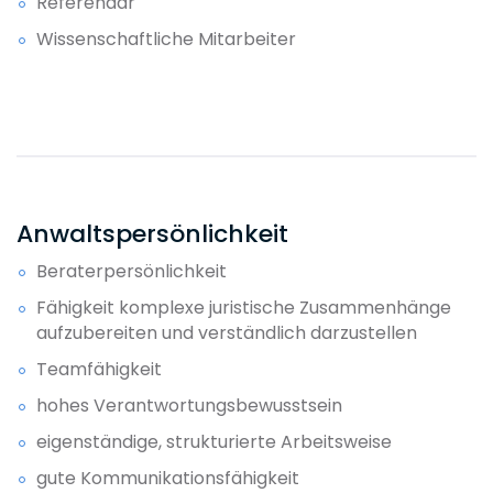
Referendar
datenschutzrechtlichen Thematiken
Wissenschaftliche Mitarbeiter
werden mit dem zuständigen Kollegen
besprochen. Hier sind die kurzen Wege
innerhalb der Kanzlei von Vorteil. Diese
können dabei helfen, eine erste
rechtliche Einschätzung zu geben.
12:30 Uhr
Der erstellte Vertragsentwurf wird an die
Anwaltspersönlichkeit
Mandantin versendet. In der Begleit-E-
Beraterpersönlichkeit
Mail weise ich auf mögliche
Handlungsalternativen, sowie den
Fähigkeit komplexe juristische Zusammenhänge
daraus resultierenden Rechtsfolgen hin.
aufzubereiten und verständlich darzustellen
Teamfähigkeit
13:00 Uhr
hohes Verantwortungsbewusstsein
Je nach Arbeitsaufkommen ist Zeit für
eine lange oder etwas kürzere
eigenständige, strukturierte Arbeitsweise
Mittagspause, die für Erledigungen in der
gute Kommunikationsfähigkeit
Frankfurter Innenstadt oder für ein Essen