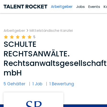
Arbeitgeber
Jobs
Events
K
Arbeitgeber
Mittelständische Kanzlei
5
SCHULTE
RECHTSANWÄLTE.
Rechtsanwaltsgesellschaft
mbH
5 Gehälter
1 Job
1 Bewertung