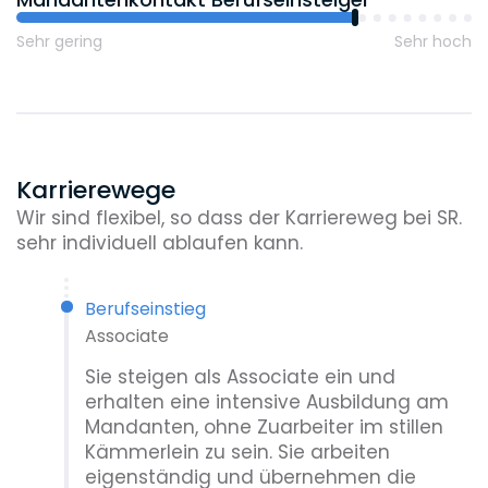
davon Wissenschaftliche Mitarbeiter
noch heute eine Rückmeldung geben
Sehr gering
Sehr hoch
muss.
17:30 Uhr
Beantwortung von E-Mails und kleinerer
Anfragen. Planung von
Mandantenterminen für die nächsten
Karrierewege
Tage und Weiterleitung von
Wir sind flexibel, so dass der Karriereweg bei SR.
Schriftstücken an die Assistenz zur
sehr individuell ablaufen kann.
Ausfertigung.
Ab ca. 18:45 Uhr
Berufseinstieg
Wie jeden Tag ist eine der letzten
Associate
„Diensthandlungen“ die Eintragung der
Sie steigen als Associate ein und
für die Mandanten geleisteten Stunden
erhalten eine intensive Ausbildung am
in unser Zeiterfassungs- und
Mandanten, ohne Zuarbeiter im stillen
Abrechnungsprogramm.
Kämmerlein zu sein. Sie arbeiten
Gegen 19:00 Uhr
eigenständig und übernehmen die