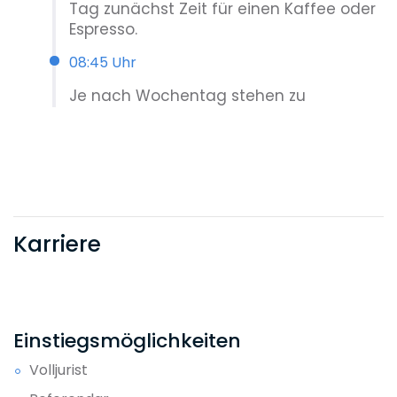
Tag zunächst Zeit für einen Kaffee oder
Espresso.
08:45 Uhr
Je nach Wochentag stehen zu
Arbeitstagsbeginn Abstimmungs-Calls
innerhalb der Fachbereiche an oder ich
erstelle anhand der offene Themen die
„To-do-Liste“ für den Tag.
09:00 Uhr
Karriere
Unsere Mandantin hat uns die noch
fehlenden Informationen zur Erstellung
des Dienstvertrages zugesendet, so
dass ich den Entwurf des Vertrages
finalisieren kann.
Einstiegsmöglichkeiten
10:30 Uhr
Volljurist
Die im Vertrag zu klärenden