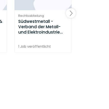
Rechtsabteilung
Rechtsabteilung
 &
Südwestmetall -
Wieland-We
Verband der Metall-
und Elektroindustrie
Baden-Württemberg e.
V.
1 Job
veröffentlicht