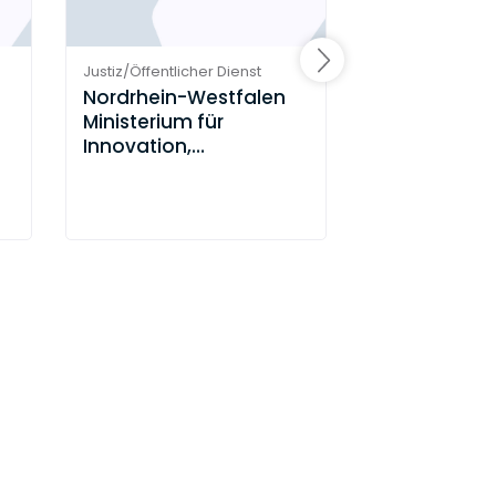
Justiz/Öffentlicher Dienst
Justiz/Öffentlich
Nordrhein-Westfalen
Santander 
Ministerium für
Bank AG
Innovation,
Wissenschaft und
Forschung