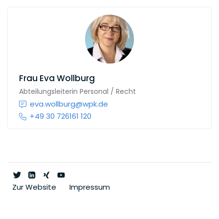
bundesweit zuständig.
Mehr Informationen finden Sie
hier
.
Frau
Eva Wollburg
Abteilungsleiterin Personal / Recht
eva.wollburg@wpk.de
+49 30 726161 120
Zur Website
Impressum