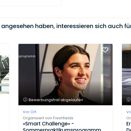
t angesehen haben, interessieren sich auch für
Bewerbungsfrist abgelaufen
Vor Ort
Vo
Organisiert von
Freshfields
Or
»Smart Challenge« -
E
Sommerpraktikumsprogramm
D