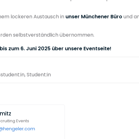
nem lockeren Austausch in
unser Münchener Büro
und an
rden selbstverständlich übernommen.
bis zum 6. Juni 2025 über unsere Eventseite!
sstudent:in, Student:in
mitz
ruiting Events
z@hengeler.com