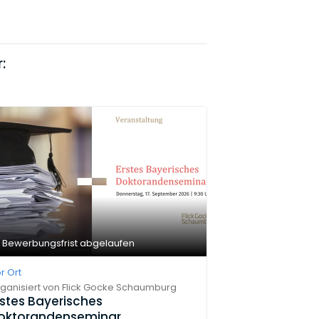
:
Bewerbungsfrist abgelaufen
r Ort
ganisiert von
Flick Gocke Schaumburg
rstes Bayerisches
oktorandenseminar