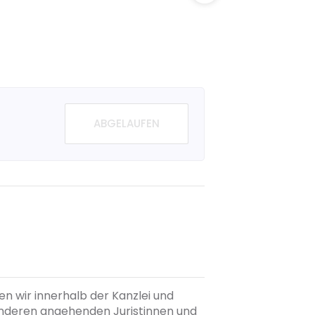
ABGELAUFEN
en wir innerhalb der Kanzlei und
nderen angehenden Juristinnen und