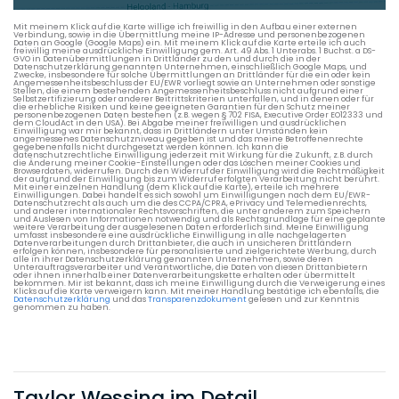
Verkehrsdaten eines typischen Dienstag morgens um 8:30.
Mit meinem Klick auf die Karte willige ich freiwillig in den Aufbau einer externen
Verbindung, sowie in die Übermittlung meine IP-Adresse und personenbezogenen
Daten an Google (Google Maps) ein. Mit meinem Klick auf die Karte erteile ich auch
freiwillig meine ausdrückliche Einwilligung gem. Art. 49 Abs. 1 Unterabs. 1 Buchst. a DS-
GVO in Datenübermittlungen in Drittländer zu den und durch die in der
Datenschutzerklärung genannten Unternehmen, einschließlich Google Maps, und
Zwecke, insbesondere für solche Übermittlungen an Drittländer für die ein oder kein
Angemessenheitsbeschluss der EU/EWR vorliegt sowie an Unternehmen oder sonstige
Stellen, die einem bestehenden Angemessenheitsbeschluss nicht aufgrund einer
Selbstzertifizierung oder anderer Beitrittskriterien unterfallen, und in denen oder für
die erhebliche Risiken und keine geeigneten Garantien für den Schutz meiner
personenbezogenen Daten bestehen (z.B. wegen § 702 FISA, Executive Order EO12333 und
dem CloudAct in den USA). Bei Abgabe meiner freiwilligen und ausdrücklichen
Einwilligung war mir bekannt, dass in Drittländern unter Umständen kein
angemessenes Datenschutzniveau gegeben ist und das meine Betroffenenrechte
gegebenenfalls nicht durchgesetzt werden können. Ich kann die
datenschutzrechtliche Einwilligung jederzeit mit Wirkung für die Zukunft, z.B. durch
die Änderung meiner Cookie-Einstellungen oder das Löschen meiner Cookies und
Browserdaten, widerrufen. Durch den Widerruf der Einwilligung wird die Rechtmäßigkeit
der aufgrund der Einwilligung bis zum Widerruf erfolgten Verarbeitung nicht berührt.
Mit einer einzelnen Handlung (dem Klick auf die Karte), erteile ich mehrere
Einwilligungen. Dabei handelt es sich sowohl um Einwilligungen nach dem EU/EWR-
Datenschutzrecht als auch um die des CCPA/CPRA, ePrivacy und Telemedienrechts,
und anderer internationaler Rechtsvorschriften, die unter anderem zum Speichern
und Auslesen von Informationen notwendig und als Rechtsgrundlage für eine geplante
weitere Verarbeitung der ausgelesenen Daten erforderlich sind. Meine Einwilligung
umfasst insbesondere eine ausdrückliche Einwilligung in alle nachgelagerten
Datenverarbeitungen durch Drittanbieter, die auch in unsicheren Drittländern
erfolgen können, insbesondere für personalisierte und zielgerichtete Werbung, durch
alle in ihrer Datenschutzerklärung genannten Unternehmen, sowie deren
Unterauftragsverarbeiter und Verantwortliche, die Daten von diesen Drittanbietern
oder ihnen innerhalb einer Datenverarbeitungskette erhalten oder übermittelt
bekommen. Mir ist bekannt, dass ich meine Einwilligung durch die Verweigerung eines
Klicks auf die Karte verweigern kann. Mit meiner Handlung bestätige ich ebenfalls, die
Datenschutzerklärung
und das
Transparenzdokument
gelesen und zur Kenntnis
genommen zu haben.
Taylor Wessing im Detail