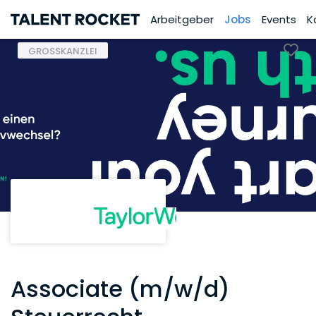
Arbeitgeber
Jobs
Events
K
GROSSKANZLEI
Associate (m/w/d)