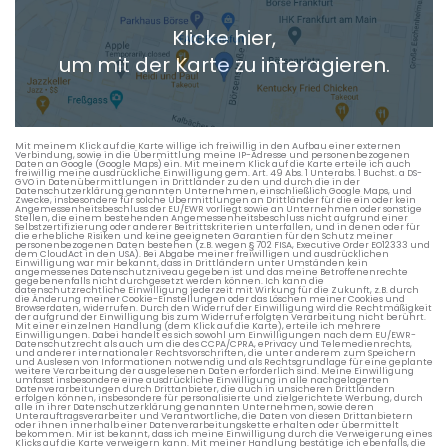
Klicke hier,
+ Aktuellen Standort hinzufügen
um mit der Karte zu interagieren.
Die berechneten Anreisezeiten basieren auf den
Verkehrsdaten eines typischen Dienstag morgens um 8:30.
Mit meinem Klick auf die Karte willige ich freiwillig in den Aufbau einer externen
Verbindung, sowie in die Übermittlung meine IP-Adresse und personenbezogenen
Daten an Google (Google Maps) ein. Mit meinem Klick auf die Karte erteile ich auch
freiwillig meine ausdrückliche Einwilligung gem. Art. 49 Abs. 1 Unterabs. 1 Buchst. a DS-
GVO in Datenübermittlungen in Drittländer zu den und durch die in der
Datenschutzerklärung genannten Unternehmen, einschließlich Google Maps, und
Zwecke, insbesondere für solche Übermittlungen an Drittländer für die ein oder kein
Angemessenheitsbeschluss der EU/EWR vorliegt sowie an Unternehmen oder sonstige
Stellen, die einem bestehenden Angemessenheitsbeschluss nicht aufgrund einer
Selbstzertifizierung oder anderer Beitrittskriterien unterfallen, und in denen oder für
die erhebliche Risiken und keine geeigneten Garantien für den Schutz meiner
personenbezogenen Daten bestehen (z.B. wegen § 702 FISA, Executive Order EO12333 und
dem CloudAct in den USA). Bei Abgabe meiner freiwilligen und ausdrücklichen
Einwilligung war mir bekannt, dass in Drittländern unter Umständen kein
angemessenes Datenschutzniveau gegeben ist und das meine Betroffenenrechte
gegebenenfalls nicht durchgesetzt werden können. Ich kann die
datenschutzrechtliche Einwilligung jederzeit mit Wirkung für die Zukunft, z.B. durch
die Änderung meiner Cookie-Einstellungen oder das Löschen meiner Cookies und
Browserdaten, widerrufen. Durch den Widerruf der Einwilligung wird die Rechtmäßigkeit
der aufgrund der Einwilligung bis zum Widerruf erfolgten Verarbeitung nicht berührt.
Mit einer einzelnen Handlung (dem Klick auf die Karte), erteile ich mehrere
Einwilligungen. Dabei handelt es sich sowohl um Einwilligungen nach dem EU/EWR-
Datenschutzrecht als auch um die des CCPA/CPRA, ePrivacy und Telemedienrechts,
und anderer internationaler Rechtsvorschriften, die unter anderem zum Speichern
und Auslesen von Informationen notwendig und als Rechtsgrundlage für eine geplante
weitere Verarbeitung der ausgelesenen Daten erforderlich sind. Meine Einwilligung
umfasst insbesondere eine ausdrückliche Einwilligung in alle nachgelagerten
Datenverarbeitungen durch Drittanbieter, die auch in unsicheren Drittländern
erfolgen können, insbesondere für personalisierte und zielgerichtete Werbung, durch
alle in ihrer Datenschutzerklärung genannten Unternehmen, sowie deren
Unterauftragsverarbeiter und Verantwortliche, die Daten von diesen Drittanbietern
oder ihnen innerhalb einer Datenverarbeitungskette erhalten oder übermittelt
bekommen. Mir ist bekannt, dass ich meine Einwilligung durch die Verweigerung eines
Klicks auf die Karte verweigern kann. Mit meiner Handlung bestätige ich ebenfalls, die