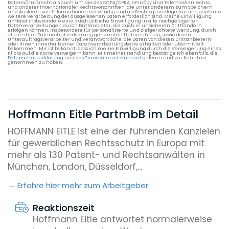
Datenschutzrecht als auch um die des CCPA/CPRA, ePrivacy und Telemedienrechts,
und anderer internationaler Rechtsvorschriften, die unter anderem zum Speichern
und Auslesen von Informationen notwendig und als Rechtsgrundlage für eine geplante
weitere Verarbeitung der ausgelesenen Daten erforderlich sind. Meine Einwilligung
umfasst insbesondere eine ausdrückliche Einwilligung in alle nachgelagerten
Datenverarbeitungen durch Drittanbieter, die auch in unsicheren Drittländern
erfolgen können, insbesondere für personalisierte und zielgerichtete Werbung, durch
alle in ihrer Datenschutzerklärung genannten Unternehmen, sowie deren
Unterauftragsverarbeiter und Verantwortliche, die Daten von diesen Drittanbietern
oder ihnen innerhalb einer Datenverarbeitungskette erhalten oder übermittelt
bekommen. Mir ist bekannt, dass ich meine Einwilligung durch die Verweigerung eines
Klicks auf die Karte verweigern kann. Mit meiner Handlung bestätige ich ebenfalls, die
Datenschutzerklärung
und das
Transparenzdokument
gelesen und zur Kenntnis
genommen zu haben.
Hoffmann Eitle PartmbB im Detail
HOFFMANN EITLE ist eine der führenden Kanzleien
für gewerblichen Rechtsschutz in Europa mit
mehr als 130 Patent- und Rechtsanwälten in
München, London, Düsseldorf,...
Erfahre hier mehr zum Arbeitgeber
Reaktionszeit
Hoffmann Eitle antwortet normalerweise