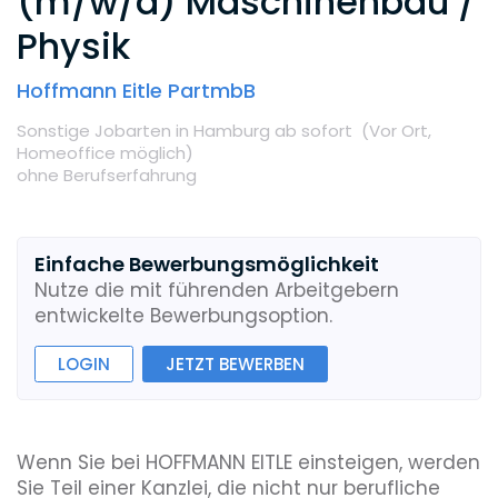
(m/w/d) Maschinenbau /
Physik
Hoffmann Eitle PartmbB
Sonstige Jobarten
in Hamburg
ab sofort
(Vor Ort,
Homeoffice möglich
)
ohne Berufserfahrung
Einfache Bewerbungsmöglichkeit
Nutze die mit führenden Arbeitgebern
entwickelte Bewerbungsoption.
LOGIN
JETZT BEWERBEN
Wenn Sie bei HOFFMANN EITLE einsteigen, werden
Sie Teil einer Kanzlei, die nicht nur berufliche