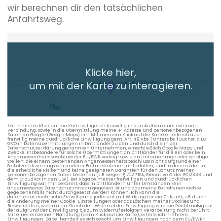
wir berechnen dir den tatsächlichen
Anfahrtsweg.
Heimatadresse oder Wunschort
Klicke hier,
+ Aktuellen Standort hinzufügen
um mit der Karte zu interagieren.
Die berechneten Anreisezeiten basieren auf den
Verkehrsdaten eines typischen Dienstag morgens um 8:30.
Mit meinem Klick auf die Karte willige ich freiwillig in den Aufbau einer externen
Verbindung, sowie in die Übermittlung meine IP-Adresse und personenbezogenen
Daten an Google (Google Maps) ein. Mit meinem Klick auf die Karte erteile ich auch
freiwillig meine ausdrückliche Einwilligung gem. Art. 49 Abs. 1 Unterabs. 1 Buchst. a DS-
GVO in Datenübermittlungen in Drittländer zu den und durch die in der
Datenschutzerklärung genannten Unternehmen, einschließlich Google Maps, und
Zwecke, insbesondere für solche Übermittlungen an Drittländer für die ein oder kein
Angemessenheitsbeschluss der EU/EWR vorliegt sowie an Unternehmen oder sonstige
Stellen, die einem bestehenden Angemessenheitsbeschluss nicht aufgrund einer
Selbstzertifizierung oder anderer Beitrittskriterien unterfallen, und in denen oder für
die erhebliche Risiken und keine geeigneten Garantien für den Schutz meiner
personenbezogenen Daten bestehen (z.B. wegen § 702 FISA, Executive Order EO12333 und
dem CloudAct in den USA). Bei Abgabe meiner freiwilligen und ausdrücklichen
Einwilligung war mir bekannt, dass in Drittländern unter Umständen kein
angemessenes Datenschutzniveau gegeben ist und das meine Betroffenenrechte
gegebenenfalls nicht durchgesetzt werden können. Ich kann die
datenschutzrechtliche Einwilligung jederzeit mit Wirkung für die Zukunft, z.B. durch
die Änderung meiner Cookie-Einstellungen oder das Löschen meiner Cookies und
Browserdaten, widerrufen. Durch den Widerruf der Einwilligung wird die Rechtmäßigkeit
der aufgrund der Einwilligung bis zum Widerruf erfolgten Verarbeitung nicht berührt.
Mit einer einzelnen Handlung (dem Klick auf die Karte), erteile ich mehrere
Einwilligungen. Dabei handelt es sich sowohl um Einwilligungen nach dem EU/EWR-