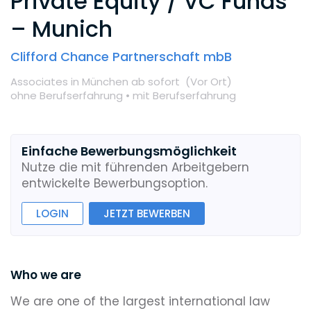
Private Equity / VC Funds
– Munich
Clifford Chance Partnerschaft mbB
Associates
in München
ab sofort
(Vor Ort
)
ohne Berufserfahrung •
mit Berufserfahrung
Einfache Bewerbungsmöglichkeit
Nutze die mit führenden Arbeitgebern
entwickelte Bewerbungsoption.
LOGIN
JETZT BEWERBEN
Who we are
We are one of the largest international law