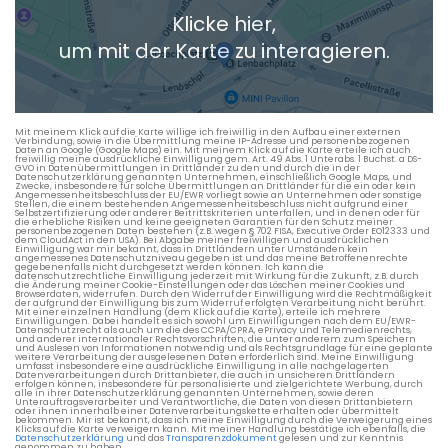
Klicke hier,
+ Aktuellen Standort hinzufügen
um mit der Karte zu interagieren.
Die berechneten Anreisezeiten basieren auf den
Verkehrsdaten eines typischen Dienstag morgens um 8:30.
Mit meinem Klick auf die Karte willige ich freiwillig in den Aufbau einer externen
Verbindung, sowie in die Übermittlung meine IP-Adresse und personenbezogenen
Daten an Google (Google Maps) ein. Mit meinem Klick auf die Karte erteile ich auch
freiwillig meine ausdrückliche Einwilligung gem. Art. 49 Abs. 1 Unterabs. 1 Buchst. a DS-
GVO in Datenübermittlungen in Drittländer zu den und durch die in der
Datenschutzerklärung genannten Unternehmen, einschließlich Google Maps, und
Zwecke, insbesondere für solche Übermittlungen an Drittländer für die ein oder kein
Angemessenheitsbeschluss der EU/EWR vorliegt sowie an Unternehmen oder sonstige
Stellen, die einem bestehenden Angemessenheitsbeschluss nicht aufgrund einer
Selbstzertifizierung oder anderer Beitrittskriterien unterfallen, und in denen oder für
die erhebliche Risiken und keine geeigneten Garantien für den Schutz meiner
personenbezogenen Daten bestehen (z.B. wegen § 702 FISA, Executive Order EO12333 und
dem CloudAct in den USA). Bei Abgabe meiner freiwilligen und ausdrücklichen
Einwilligung war mir bekannt, dass in Drittländern unter Umständen kein
angemessenes Datenschutzniveau gegeben ist und das meine Betroffenenrechte
gegebenenfalls nicht durchgesetzt werden können. Ich kann die
datenschutzrechtliche Einwilligung jederzeit mit Wirkung für die Zukunft, z.B. durch
die Änderung meiner Cookie-Einstellungen oder das Löschen meiner Cookies und
Browserdaten, widerrufen. Durch den Widerruf der Einwilligung wird die Rechtmäßigkeit
der aufgrund der Einwilligung bis zum Widerruf erfolgten Verarbeitung nicht berührt.
Mit einer einzelnen Handlung (dem Klick auf die Karte), erteile ich mehrere
Einwilligungen. Dabei handelt es sich sowohl um Einwilligungen nach dem EU/EWR-
Datenschutzrecht als auch um die des CCPA/CPRA, ePrivacy und Telemedienrechts,
und anderer internationaler Rechtsvorschriften, die unter anderem zum Speichern
und Auslesen von Informationen notwendig und als Rechtsgrundlage für eine geplante
weitere Verarbeitung der ausgelesenen Daten erforderlich sind. Meine Einwilligung
umfasst insbesondere eine ausdrückliche Einwilligung in alle nachgelagerten
Datenverarbeitungen durch Drittanbieter, die auch in unsicheren Drittländern
erfolgen können, insbesondere für personalisierte und zielgerichtete Werbung, durch
alle in ihrer Datenschutzerklärung genannten Unternehmen, sowie deren
Unterauftragsverarbeiter und Verantwortliche, die Daten von diesen Drittanbietern
oder ihnen innerhalb einer Datenverarbeitungskette erhalten oder übermittelt
bekommen. Mir ist bekannt, dass ich meine Einwilligung durch die Verweigerung eines
Klicks auf die Karte verweigern kann. Mit meiner Handlung bestätige ich ebenfalls, die
Datenschutzerklärung
und das
Transparenzdokument
gelesen und zur Kenntnis
genommen zu haben.